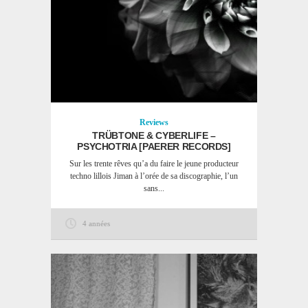
Reviews
TRÜBTONE & CYBERLIFE –
PSYCHOTRIA [PAERER RECORDS]
Sur les trente rêves qu’a du faire le jeune producteur
techno lillois Jiman à l’orée de sa discographie, l’un
sans...
4 années