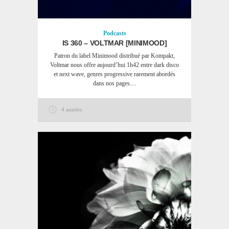
Podcasts
IS 360 – VOLTMAR [MINIMOOD]
Patron du label Minimood distribué par Kompakt,
Voltmar nous offre aujourd’hui 1h42 entre dark disco
et next wave, genres progressive rarement abordés
dans nos pages....
4 années