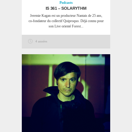
Podcasts
IS 361 – SOLARYTHM
Jeremie Kagan est un producteur Nantais de 25 ans,
co-fondateur du collectif Quiproquo. Déjà connu pour
son Live orienté Forest...
4 années