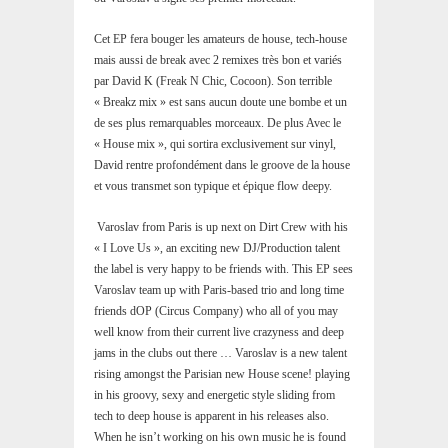
Cet EP fera bouger les amateurs de house, tech-house
mais aussi de break avec 2 remixes très bon et variés
par David K (Freak N Chic, Cocoon). Son terrible
« Breakz mix » est sans aucun doute une bombe et un
de ses plus remarquables morceaux. De plus Avec le
« House mix », qui sortira exclusivement sur vinyl,
David rentre profondément dans le groove de la house
et vous transmet son typique et épique flow deepy.
Varoslav from Paris is up next on Dirt Crew with his
« I Love Us », an exciting new DJ/Production talent
the label is very happy to be friends with. This EP sees
Varoslav team up with Paris-based trio and long time
friends dOP (Circus Company) who all of you may
well know from their current live crazyness and deep
jams in the clubs out there … Varoslav is a new talent
rising amongst the Parisian new House scene! playing
in his groovy, sexy and energetic style sliding from
tech to deep house is apparent in his releases also.
When he isn’t working on his own music he is found