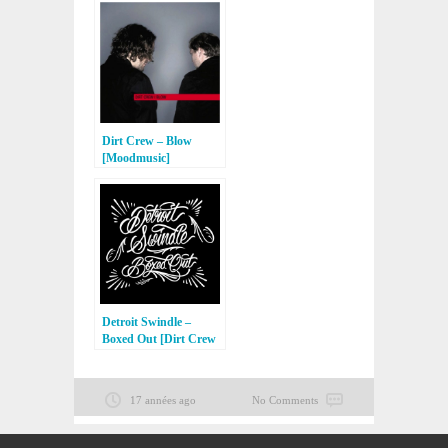
Dirt Crew – Blow
[Moodmusic]
Detroit Swindle –
Boxed Out [Dirt Crew
Recordings]
17 années ago
No Comments