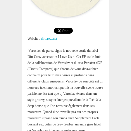
Website :
dirtcrew.net
Varoslav, de paris, signe la nouvelle sortie du label
Dirt Crew avec son « I Love Us ». Cet EP est le fruit
de la collaboration de Varoslav et du trio Parisien dOP
(Circus Company) que chacun de vous devrait bien
connaître pour leur lives barrés et profonds dans
différents clubs européens. Varoslav de son côté est un
nouveau talent montant parmis la nouvelle scène house
parisienne. En tant que dj Varoslav éxerce dans un
style groovy, sexy et énergetique allant de la Tech à la
deep house que l’on retrouve également dans ses
morceaux. Quand il ne travaille pas sur ses propres
morceaux il passe son temps chez Supplement Facts
bossant aux côtés de Guy Gerber, un autre gros label
où Varoslav a signé ses premier morceaux.