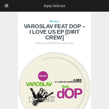
Input Selector
Reviews
VAROSLAV FEAT DOP –
I LOVE US EP [DIRT
CREW]
Posted 22/06/2009
by
Jonas Sella