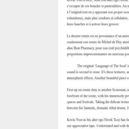
Kevin Yost a sorti , sous son alter égo Nivek
s’occuper de ces boucles si particulières. Au 
à l’original tout en y apposant son propre sc
volumineux, mais plus sombres et cellulaires
leurs hanches et à activer leurs groove.
Le dernier remix est en provenance d’un aut
soutiennent son remix de Michel de Hey ainsi 
alias Beat Pharmacy, pour son coté psychédél
proportions impressionnantes un morceau pour 
The original ‘Language of The Soul’ is
sound is second to none. It’s these textures, a
atmospheric effects. Another beautiful piece
First up on remix duty is another Scotsman, a
forefront of the scene, with his immensely pow
spaces and festivals. Taking the delicate text
between his fantastic, dramatic tribal drums. H
Kevin Yost as his alter ego Nivek Tsoy has b
our appreciative laps. Understated and with th