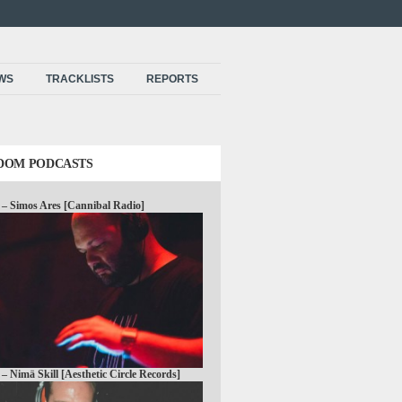
EWS
TRACKLISTS
REPORTS
DOM PODCASTS
 – Simos Ares [Cannibal Radio]
 – Nimä Skill [Aesthetic Circle Records]