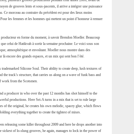
 Tsoy, plusieurs grosses productions pendant cette année 2009, avant de
moyen de grooves lents et sous-jascents, il arrive a intégrer une puissance
eau. Ce morceau au contraire du précédent est pour des lieux moins
. Pour les femmes et les hommes qui mettent un point d’honneur à remuer
re producteur en forme du moment, à savoir Brendon Moeller. Beaucoup
que celui de Hatikvah à sortir la semaine prochaine. Le voici sous son
ique, atmosphérique et envoûtant. Moeller nous montre dans des
là encore des grands espaces, et un mix qui sent bon l’été.
 trademarked Silicone Soul. Their ability to create deep, lush textures of
nd the track’s structure, that carries us along on a wave of funk bass and
 of work from the Scotsmen.
nd a producer in who over the past 12 months has shot himself to the
erful productions. Here Sei-A turns in a mix that is set to rule large
ures of the original, he creates his own melodic, spacey glue, which flows
olding everything together to create the tightest of mixes.
een releasing some killer throughout 2009 and here he drops another into
e sickest of lo-slung grooves, he again, manages to lock in the power of