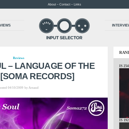
About – Contact – Links
VIEWS
INTERVI
RAN
Reviews
UL – LANGUAGE OF THE
IS 254
 [SOMA RECORDS]
osted 04/10/2009
by
Arnaud
IS 192