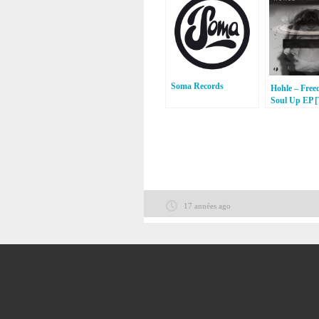
Soma Records
Hohle – Free
Soul Up EP [
Recordings]
17 années ago