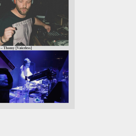
 – Thomy [Vøiceless]