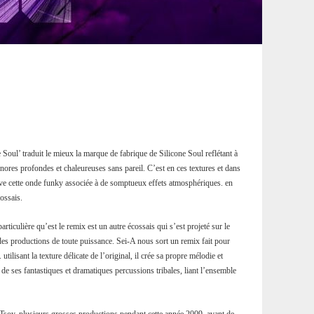
oul’ traduit le mieux la marque de fabrique de Silicone Soul reflétant à
onores profondes et chaleureuses sans pareil. C’est en ces textures et dans
uve cette onde funky associée à de somptueux effets atmosphériques. en
ossais.
particulière qu’est le remix est un autre écossais qui s’est projeté sur le
des productions de toute puissance. Sei-A nous sort un remix fait pour
utilisant la texture délicate de l’original, il crée sa propre mélodie et
 de ses fantastiques et dramatiques percussions tribales, liant l’ensemble