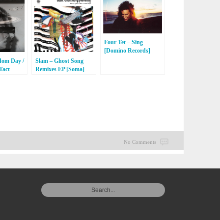
Four Tet – Sing
[Domino Records]
Slam – Ghost Song
dom Day /
Remixes EP [Soma]
Tact
No Comments