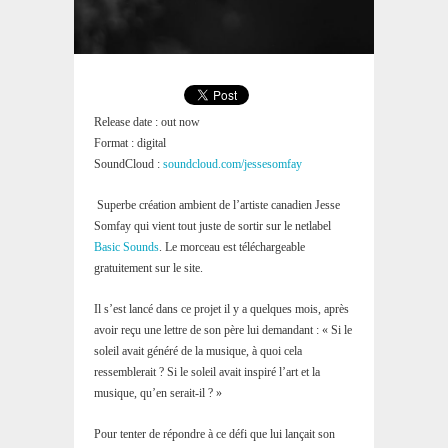
Release date : out now
Format : digital
SoundCloud :
soundcloud.com/jessesomfay
Superbe création ambient de l’artiste canadien Jesse
Somfay qui vient tout juste de sortir sur le netlabel
Basic Sounds
. Le morceau est téléchargeable
gratuitement sur le site.
Il s’est lancé dans ce projet il y a quelques mois, après
avoir reçu une lettre de son père lui demandant : « Si le
soleil avait généré de la musique, à quoi cela
ressemblerait ? Si le soleil avait inspiré l’art et la
musique, qu’en serait-il ? »
Pour tenter de répondre à ce défi que lui lançait son