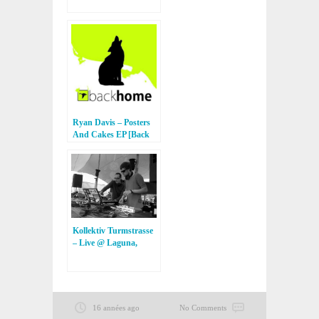
Recordings]
Ryan Davis – Posters
And Cakes EP [Back
Home]
Kollektiv Turmstrasse
– Live @ Laguna,
Frankfurt
16 années ago
No Comments