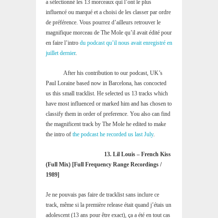
a sélectionné les 13 morceaux qui l’ont le plus
influencé ou marqué et a choisi de les classer par ordre
de préférence. Vous pourrez d’ailleurs retrouver le
magnifique morceau de The Mole qu’il avait édité pour
en faire l’intro
du podcast qu’il nous avait enregistré en
juillet dernier
.
After his contribution to our podcast, UK’s
Paul Loraine based now in Barcelona, has concocted
us this small tracklist. He selected us 13 tracks which
have most influenced or marked him and has chosen to
classify them in order of preference. You also can find
the magnificent track by The Mole he edited to make
the intro of
the podcast he recorded us last July
.
13. Lil Louis – French Kiss
(Full Mix) [Full Frequency Range Recordings /
1989]
Je ne pouvais pas faire de tracklist sans inclure ce
track, même si la première release était quand j’étais un
adolescent (13 ans pour être exact), ça a été en tout cas