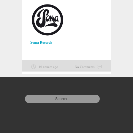
Soma Records
16 années ago
No Comments