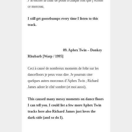
J’ai encore la chair de poule à chaque fois que j’écoute
ce morceau.
I still get goosebumps every time I listen to this
track.
09. Aphex Twin – Donkey
Rhubarb [Warp / 1995]
Ceci à causé de nombreux moments de folie sur les
dancefloors je peux vous dire. Je pourrais citer
quelques autres morceaux d’Aphex Twin ; Richard
James adore le côté sombre (et moi aussi).
This caused many messy moments on dance floors
I can tell you. I could list a few more Aphex Twin
tracks here also Richard James just loves the
dark-side (and so do I).