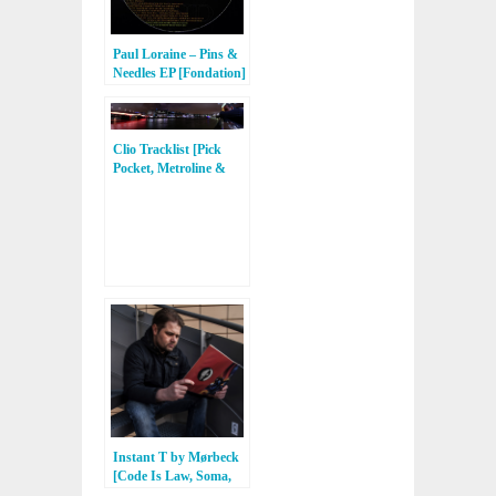
Paul Loraine – Pins &
Needles EP [Fondation]
Clio Tracklist [Pick
Pocket, Metroline &
Kina Music]
Instant T by Mørbeck
[Code Is Law, Soma,
Perc Trax, Vault Series]