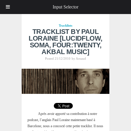
Input Selector
Tracklists
TRACKLIST BY PAUL
LORAINE [LUCIDFLOW,
SOMA, FOUR:TWENTY,
AKBAL MUSIC]
Posted 21/12/2010
by
Arnaud
Après avoir apporté sa contribution à notre
podcast, l’anglais Paul Loraine maintenant basé à
Barcelone, nous a concocté cette petite tracklist. Il nous