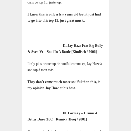
dans ce top 13, juste top.
I know this is only a few years old but it just had
to go into this top 13, just great music.
11. Jay Haze Feat Big Bully
& Sven Vt – Soul In A Bottle [Kindisch / 2006]
Il n’y plus beaucoup de soulful comme ça, Jay Haze à
son top à mon avis.
They don’t come much more soulful than this, in
my opinion Jay Haze at his best.
10. Lovesky – Drums 4
Better Daze (16C+ Remix) [Hooj / 2001]