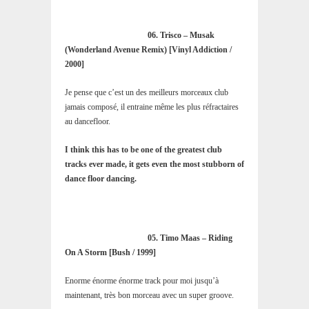
06. Trisco – Musak
(Wonderland Avenue Remix) [Vinyl Addiction /
2000]
Je pense que c’est un des meilleurs morceaux club
jamais composé, il entraine même les plus réfractaires
au dancefloor.
I think this has to be one of the greatest club
tracks ever made, it gets even the most stubborn of
dance floor dancing.
05. Timo Maas – Riding
On A Storm [Bush / 1999]
Enorme énorme énorme track pour moi jusqu’à
maintenant, très bon morceau avec un super groove.