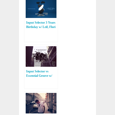
Input Selector 3 Years
Birthday w/ Leif, Flori
& Jefferson Velazquez
@ Colisée, Nantes
Input Selector vs
Essential Groove w/
Antislash (Live) @
Colisée Club, Nantes