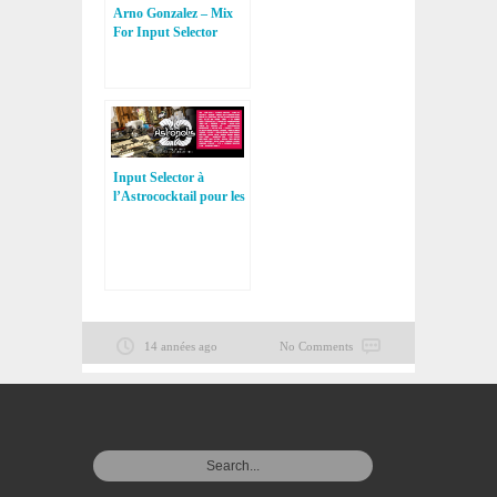
Arno Gonzalez – Mix
For Input Selector
Input Selector à
l’Astrococktail pour les
20 ans du Festival
Astropolis !
14 années ago
No Comments