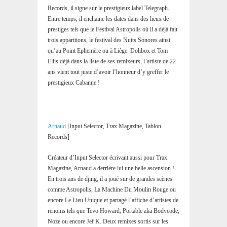
Records, il signe sur le prestigieux label Telegraph.
Entre temps, il enchaine les dates dans des lieux de
prestiges tels que le Festival Astropolis où il a déjà fait
trois apparitions, le festival des Nuits Sonores ainsi
qu’au Point Ephemère ou à Liège. Dolibox et Tom
Ellis déjà dans la liste de ses remixeurs, l’artiste de 22
ans vient tout juste d’avoir l’honneur d’y greffer le
prestigieux Cabanne !
Arnaud
[Input Selector, Trax Magazine, Tablon
Records]
Créateur d’Input Selector écrivant aussi pour Trax
Magazine, Arnaud a derrière lui une belle ascension !
En trois ans de djing, il a joué sur de grandes scènes
comme Astropolis, La Machine Du Moulin Rouge ou
encore Le Lieu Unique et partagé l’affiche d’artistes de
renoms tels que Tevo Howard, Portable aka Bodycode,
Noze ou encore Jef K. Deux remixes sortis sur les