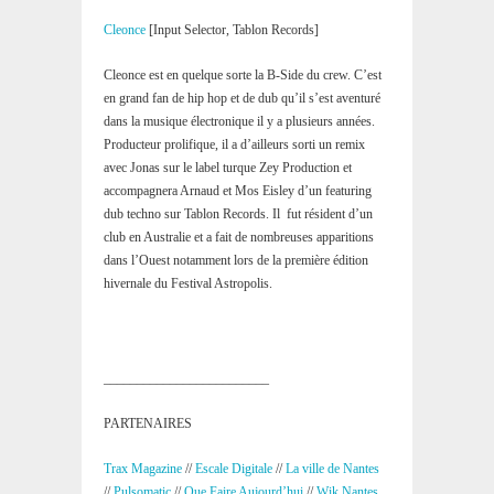
Cleonce
[Input Selector, Tablon Records]
Cleonce est en quelque sorte la B-Side du crew. C’est
en grand fan de hip hop et de dub qu’il s’est aventuré
dans la musique électronique il y a plusieurs années.
Producteur prolifique, il a d’ailleurs sorti un remix
avec Jonas sur le label turque Zey Production et
accompagnera Arnaud et Mos Eisley d’un featuring
dub techno sur Tablon Records. Il fut résident d’un
club en Australie et a fait de nombreuses apparitions
dans l’Ouest notamment lors de la première édition
hivernale du Festival Astropolis.
_________________________
PARTENAIRES
Trax Magazine
//
Escale Digitale
//
La ville de Nantes
//
Pulsomatic
//
Que Faire Aujourd’hui
//
Wik Nantes