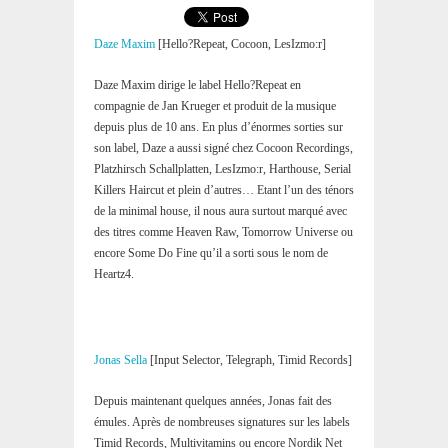
Daze Maxim
[Hello?Repeat, Cocoon, LesIzmo:r]
Daze Maxim dirige le label Hello?Repeat en
compagnie de Jan Krueger et produit de la musique
depuis plus de 10 ans. En plus d’énormes sorties sur
son label, Daze a aussi signé chez Cocoon Recordings,
Platzhirsch Schallplatten, LesIzmo:r, Harthouse, Serial
Killers Haircut et plein d’autres… Etant l’un des ténors
de la minimal house, il nous aura surtout marqué avec
des titres comme Heaven Raw, Tomorrow Universe ou
encore Some Do Fine qu’il a sorti sous le nom de
Heartz4.
Jonas Sella
[Input Selector, Telegraph, Timid Records]
Depuis maintenant quelques années, Jonas fait des
émules. Après de nombreuses signatures sur les labels
Timid Records, Multivitamins ou encore Nordik Net