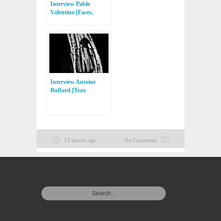
Interview Pablo
Valentino [Faces,
MCDE Recordings]
Interview Antoine
Buffard [Trax
Magazine]
13 années ago
No Comments