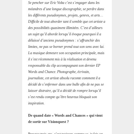
Se pencher sur Eric Volta c’est s’engager dans les
méandres d’une longue discographie, se perdre dans
les différents pseudonymes, projets, genres, et arts…
Difficile de tout aborder tant il semble que cet artiste a
des possibilités quasiment illimitées. C’est d’ailleurs
un sujet qu’il aborde lorsqu’il évoque pourquoi il a
délaissé d’anciens pseudonymes : s’affranchir des
limites, ne pas se borner prend tout son sens avec lui.
La musique demeure son occupation principale, mais
il s’est récemment mis à la réalisation et devenu
responsable du clip accompagnant son dernier EP
Words and Chance. Photographe, écrivain,
journaliste, cet artiste absolu raconte comment il a
décidé de s’enfermer dans une bulle afin de ne pas se
laisser distraire, qu’il a décidé de rompre lorsqu’il
s’est rendu compte qu’être heureux bloquait son
inspiration.
De quand date « Words and Chances » qui vient
de sortir sur Visionquest ?
Presque trois ans, c’est toujours comme ça, je fais un