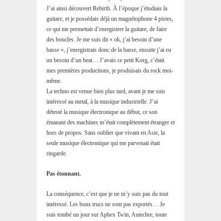
J’ai ainsi découvert Rebirth. À l’époque j’étudiais la
guitare, et je possédais déjà un magnétophone 4 pistes,
ce qui me permettait d’enregistrer la guitare, de faire
des boucles. Je me suis dit « ok, j’ai besoin d’une
basse », j’enregistrais donc de la basse, ensuite j’ai eu
un besoin d’un beat… J’avais ce petit Korg, c’était
mes premières productions, je produisais du rock moi-
même.
La techno est venue bien plus tard, avant je me suis
intéressé au metal, à la musique industrielle. J’ai
détesté la musique électronique au début, ce son
émanant des machines m’était complètement étranger et
hors de propos. Sans oublier que vivant en Asie, la
seule musique électronique qui me parvenait était
ringarde.
Pas étonnant.
La conséquence, c’est que je ne m’y suis pas du tout
intéressé. Les bons trucs ne sont pas exportés… Je
suis tombé un jour sur Aphex Twin, Autechre, toute