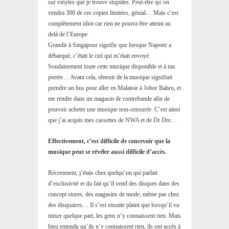
sur vinyles que je trouve stupides. Peut-être qu’on
vendra 300 de ces copies limitées, génial… Mais c’est
complètement idiot car rien ne pourra être atteint au
delà de l’Europe.
Grandir à Singapour signifie que lorsque Napster a
débarqué, c’était le ciel qui m’était envoyé.
Soudainement toute cette musique disponible et à ma
portée… Avant cela, obtenir de la musique signifiait
prendre un bus pour aller en Malaisie à Johor Bahru, et
me rendre dans un magasin de contrebande afin de
pouvoir acheter une musique non-censurée. C’est ainsi
que j’ai acquis mes cassettes de NWA et de Dr Dre…
Effectivement, c’est difficile de concevoir que la
musique peut se révéler aussi difficile d’accès.
Récemment, j’étais chez quelqu’un qui parlait
d’exclusivité et du fait qu’il vend des disques dans des
concept stores, des magasins de mode, même pas chez
des disquaires… Il s’est ensuite plaint que lorsqu’il va
mixer quelque part, les gens n’y connaissent rien. Mais
bien entendu qu’ils n’y connaissent rien, ils ont accès à