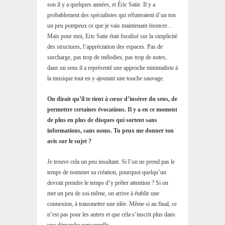
son il y a quelques années, et Éric Satie. Il y a
probablement des spécialistes qui réfuteraient d’un ton
un peu pompeux ce que je vais maintenant énoncer…
Mais pour moi, Eric Satie était focalisé sur la simplicité
des structures, l’appréciation des espaces. Pas de
surcharge, pas trop de mélodies, pas trop de notes,
dans un sens il a représenté une approche minimaliste à
la musique tout en y ajoutant une touche sauvage.
On dirait qu’il te tient à cœur d’insérer du sens, de
permettre certaines évocations. Il y a en ce moment
de plus en plus de disques qui sortent sans
informations, sans noms. Tu peux me donner ton
avis sur le sujet ?
Je trouve cela un peu insultant. Si l’on ne prend pas le
temps de nommer sa création, pourquoi quelqu’un
devrait prendre le temps d’y prêter attention ? Si on
met un peu de soi-même, on arrive à établir une
connexion, à transmettre une idée. Même si au final, ce
n’est pas pour les autres et que cela s’inscrit plus dans
une démarche personnelle.