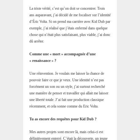
La triste vérité, c’est qu’on doit se concentrer. Trois
ans auparavant, j’ai décidé de me focaliser sur l’identité
d’Éric Volta. Si on prend ma carrière avec Kid Dub par
exemple, j’ai réalisé que j’étais enfermé dans quelque
chose qui n’était plus satisfaisant, plus viable, j’ai donc
dû arrêter.
Comme une « mort » accompagnée d’une
« renaissance » ?
Une réinvention. Je voulais me laisser la chance de
pouvoir faire ce que je veux. Une identité n’est pas
forcément un son ou un style, j’ai surtout recherché
une manière de penser et travailler qui allait me laisser
une liberté totale. J’ai fait une production classique
récemment, et cela sonne comme du Eric Volta.
Tu as encore des requêtes pour Kid Dub ?
Mes autres projets sont encore là, mais celui-ci est
définitivement enterré. C’était la découverte, un jeune