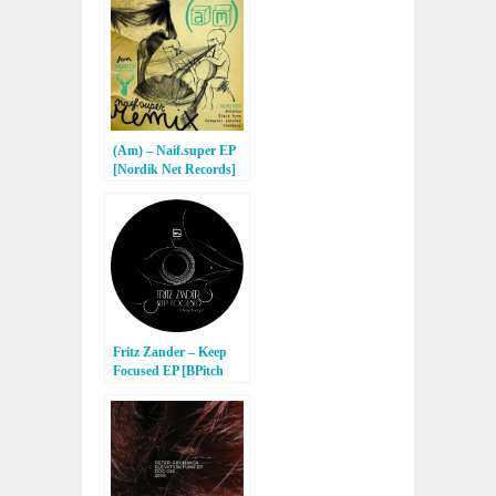
(Am) – Naif.super EP
[Nordik Net Records]
Fritz Zander – Keep
Focused EP [BPitch
Control]