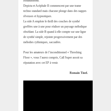
Houndstooth.
Depicta et Acéphale II commencent par une trame
techno standard mais chacune plonge dans des nappes
rêveuses et hypnotiques.
La side A emploie le thrill des couches de synthé
greffées une à une pour réaliser un paysage mélodique
obsédant. La side B quand à elle compte sur une ligne
de synthé simple, rejointe progressivement par des
mélodies rythmiques, saccadées.
Pour les amateurs de l’inconditionnel « Threshing
Floor », vous l’aurez compris, Call Super assoit sa
réputation avec cet EP à venir.
Romain Tinel.