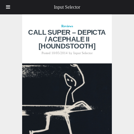
Input Selector
Reviews
CALL SUPER – DEPICTA
/ ACEPHALE II
[HOUNDSTOOTH]
Posted 10/05/2014
by
Input Selector