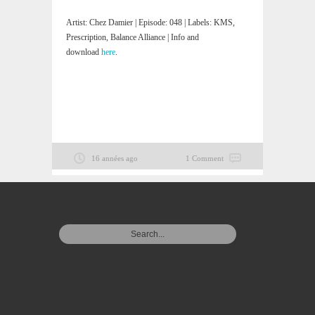
Artist: Chez Damier | Episode: 048 | Labels: KMS,
Prescription, Balance Alliance | Info and
download
here
.
16 années ago
1 Comment