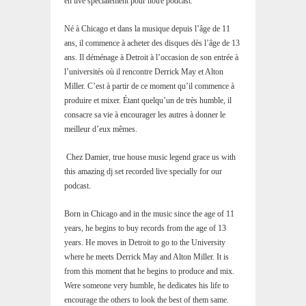
en live spécialement pour notre podcast.
Né à Chicago et dans la musique depuis l’âge de 11
ans, il commence à acheter des disques dès l’âge de 13
ans. Il déménage à Detroit à l’occasion de son entrée à
l’universités où il rencontre Derrick May et Alton
Miller. C’est à partir de ce moment qu’il commence à
produire et mixer. Étant quelqu’un de très humble, il
consacre sa vie à encourager les autres à donner le
meilleur d’eux mêmes.
Chez Damier, true house music legend grace us with
this amazing dj set recorded live specially for our
podcast.
Born in Chicago and in the music since the age of 11
years, he begins to buy records from the age of 13
years. He moves in Detroit to go to the University
where he meets Derrick May and Alton Miller. It is
from this moment that he begins to produce and mix.
Were someone very humble, he dedicates his life to
encourage the others to look the best of them same.