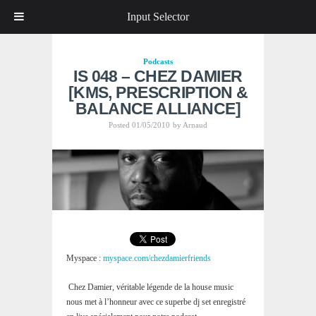
Input Selector
Podcasts
IS 048 – CHEZ DAMIER
[KMS, PRESCRIPTION &
BALANCE ALLIANCE]
Posted 01/05/2010
by
Arnaud
Myspace :
myspace.com/chezdamierfriends
Chez Damier, véritable légende de la house music
nous met à l’honneur avec ce superbe dj set enregistré