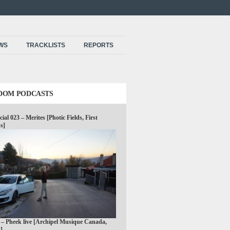
EWS
TRACKLISTS
REPORTS
DOM PODCASTS
cial 023 – Merites [Photic Fields, First
s]
 – Pheek live [Archipel Musique Canada,
]