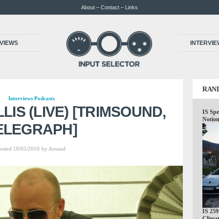
About – Contact – Links
VIEWS
INTERVI
RAN
Interviews
Podcasts
LLIS (LIVE) [TRIMSOUND,
IS Spe
Notion
ELEGRAPH]
osted 18/05/2010
by
Arnaud
IS 259
Climat