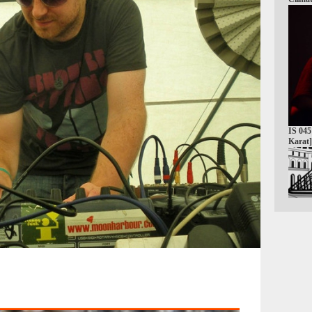
IS 045
Karat]