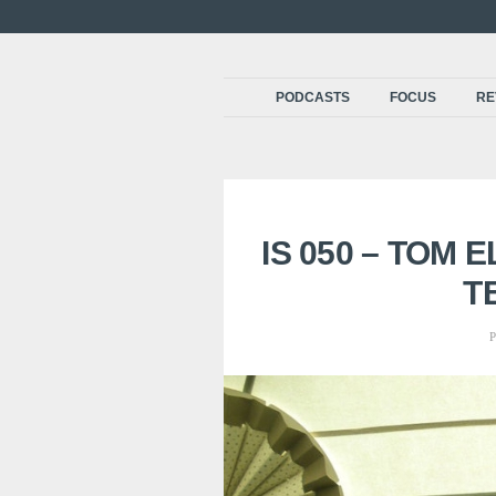
PODCASTS
FOCUS
RE
IS 050 – TOM E
T
P