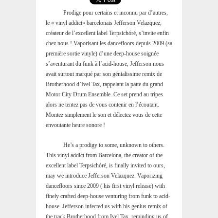
Prodige pour certains et inconnu par d’autres,
le « vinyl addict» barcelonais Jefferson Velazquez,
créateur de l’excellent label Terpsichóré, s’invite enfin
chez nous ! Vaporisant les dancefloors depuis 2009 (sa
première sortie vinyle) d’une deep-house soignée
s’aventurant du funk à l’acid-house, Jefferson nous
avait surtout marqué par son génialissime remix de
Brotherhood d’Ivel Tax, rappelant la patte du grand
Motor City Drum Ensemble. Ce set prend au tripes
alors ne tentez pas de vous contenir en l’écoutant.
Montez simplement le son et délectez vous de cette
envoutante heure sonore !
He’s a prodigy to some, unknown to others.
This vinyl addict from Barcelona, the creator of the
excellent label Terpsichóré, is finally invited to ours,
may we introduce Jefferson Velazquez. Vaporizing
dancefloors since 2009 ( his first vinyl release) with
finely crafted deep-house venturing from funk to acid-
house. Jefferson infected us with his genius remix of
the track Brotherhood from Ivel Tax, reminding us of