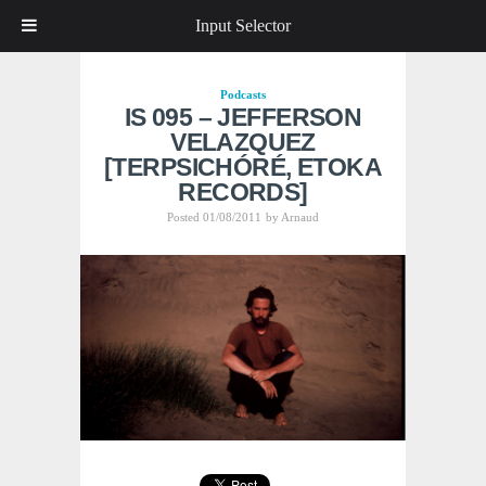
Input Selector
Podcasts
IS 095 – JEFFERSON
VELAZQUEZ
[TERPSICHÓRÉ, ETOKA
RECORDS]
Posted 01/08/2011
by
Arnaud