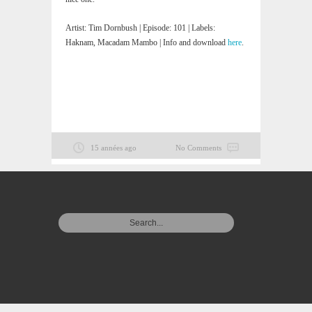
Artist: Tim Dornbush | Episode: 101 | Labels:
Haknam, Macadam Mambo | Info and download
here
.
15 années ago
No Comments