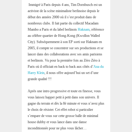
Immigré à Paris depuis 4 ans, Tim Dornbusch est un
activiste de la scène minimaliste berlinoise depuis le
début des années 2000 où il s’est produit dans de
nombreux clubs. Il fait partie du collectif Macadam
Mambo a Paris et du label berlinois
Haknam
, référence
au célèbre quartier de Hong-Kong (Kwollon Walled
City). Subséquemment à son EP sorti sur Haknam en
2005, il compte se concentrer sur ses productions et se
lancer dans des collaborations avec ses amis parisiens
et berlinois. Vu pour la première fois au Zéro Zéro à
Paris où il officiait en back to back aux côtés d’
Ana du
Harry Klein
, il nous offre aujourd’hui un set d’une
grande qualité !!!
Après une intro progressive et toute en finesse, vous
vous laissez happer petit à petit dans son univers. Il
gagne du terrain et dès la 8è minute et vous n’avez plus
le choix de résister. Cet effet robot si particulier
s’empare de vous sur cette grosse balle de minimal
house dubby et vous lance dans une danse
inconditionnée pour ne plus vous lâcher…