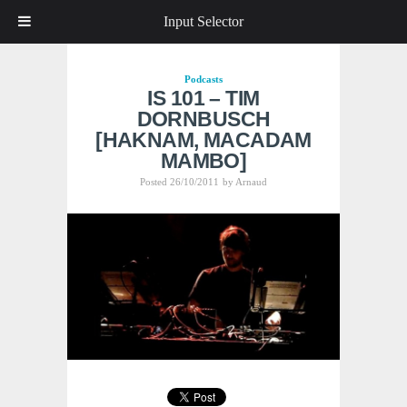
Input Selector
Podcasts
IS 101 – TIM
DORNBUSCH
[HAKNAM, MACADAM
MAMBO]
Posted 26/10/2011
by
Arnaud