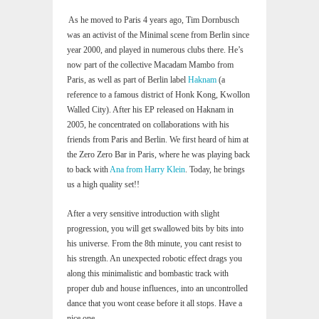
As he moved to Paris 4 years ago, Tim Dornbusch
was an activist of the Minimal scene from Berlin since
year 2000, and played in numerous clubs there. He’s
now part of the collective Macadam Mambo from
Paris, as well as part of Berlin label
Haknam
(a
reference to a famous district of Honk Kong, Kwollon
Walled City). After his EP released on Haknam in
2005, he concentrated on collaborations with his
friends from Paris and Berlin. We first heard of him at
the Zero Zero Bar in Paris, where he was playing back
to back with
Ana from Harry Klein
. Today, he brings
us a high quality set!!
After a very sensitive introduction with slight
progression, you will get swallowed bits by bits into
his universe. From the 8th minute, you cant resist to
his strength. An unexpected robotic effect drags you
along this minimalistic and bombastic track with
proper dub and house influences, into an uncontrolled
dance that you wont cease before it all stops. Have a
nice one.