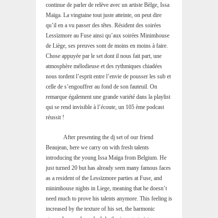
continue de parler de relève avec un artiste Bèlge, Issa
Maïga. La vingtaine tout juste atteinte, on peut dire
qu’il en a vu passer des têtes. Résident des soirées
Lessïzmore au Fuse ainsi qu’aux soirées Minimhouse
de Liège, ses preuves sont de moins en moins à faire.
Chose appuyée par le set dont il nous fait part, une
atmosphère mélodieuse et des rythmiques chiadées
nous tordent l’esprit entre l’envie de pousser les sub et
celle de s’engouffrer au fond de son fauteuil. On
remarque également une grande variété dans la playlist
qui se rend invisible à l’écoute, un 105 ème podcast
réussit !
After presenting the dj set of our friend
Beaujean, here we carry on with fresh talents
introducing the young Issa Maïga from Belgium. He
just turned 20 but has already seen many famous faces
as a resident of the Lessïzmore parties at Fuse, and
minimhouse nights in Liege, meaning that he doesn’t
need much to prove his talents anymore. This feeling is
increased by the texture of his set, the harmonic