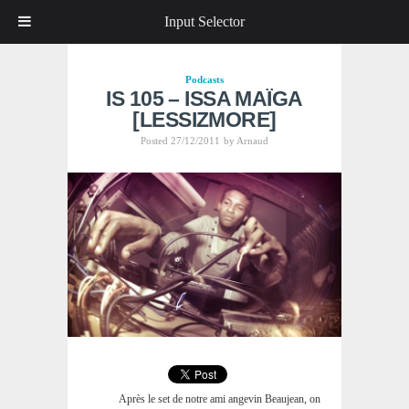
Input Selector
Podcasts
IS 105 – ISSA MAÏGA
[LESSIZMORE]
Posted 27/12/2011
by
Arnaud
Après le set de notre ami angevin Beaujean, on