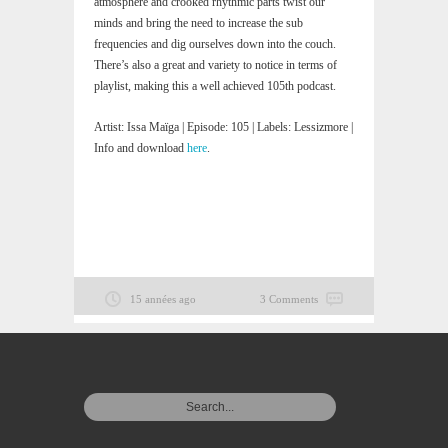
atmosphere and crooked rhythmic parts twist our
minds and bring the need to increase the sub
frequencies and dig ourselves down into the couch.
There’s also a great and variety to notice in terms of
playlist, making this a well achieved 105th podcast.
Artist: Issa Maïga | Episode: 105 | Labels: Lessizmore |
Info and download
here
.
15 années ago
3 Comments