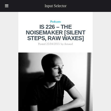
Input Selector
Podcasts
IS 226 – THE
NOISEMAKER [SILENT
STEPS, RAW WAXES]
Posted 25/04/2015
by
Arnaud