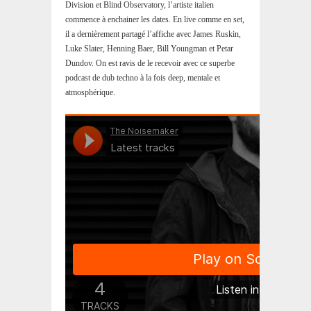
Division et Blind Observatory, l’artiste italien
commence à enchainer les dates. En live comme en set,
il a dernièrement partagé l’affiche avec James Ruskin,
Luke Slater, Henning Baer, Bill Youngman et Petar
Dundov. On est ravis de le recevoir avec ce superbe
podcast de dub techno à la fois deep, mentale et
atmosphérique.