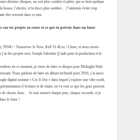
mes derniers disques, un son plus sombre et plein, qui se tient quelque
la house, l’electro, et la disco plus sombre… J’aimerais éviter trop
aite être ressenti dans ce mix.
s sur tes projets en cours et ce que tu prévois dans un futur
ift, TINK! / Tomorrow Is Now, Kid! Et 4Lux / Clone, et nous avons
j’ai des projets avec Joseph Salvador (j’aide pour la production et le
sombres en ce moment, je viens de faire ce disque pour Midnight Shift
ressant. Nous parlons de faire un album technoid pour 2016, j’ai aussi
ingle digital nommé « Cry It Out » dans lequel j’explore une vibe synth
xpérimentation d’écriture et de chant, on va voir ce que les gens pensent
up de choses donc… Je suis motivé chaque jour, chaque seconde, et je
dans le futur !