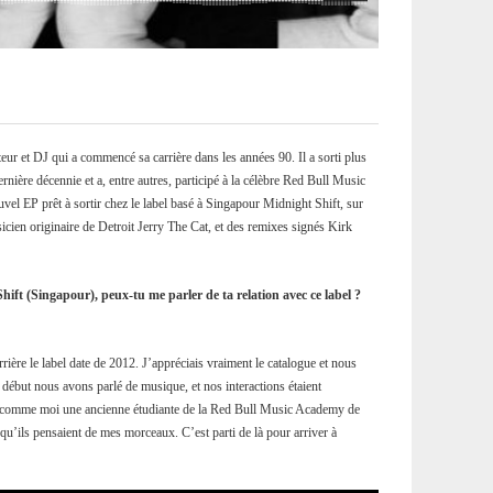
ur et DJ qui a commencé sa carrière dans les années 90. Il a sorti plus
rnière décennie et a, entre autres, participé à la célèbre Red Bull Music
el EP prêt à sortir chez le label basé à Singapour Midnight Shift, sur
icien originaire de Detroit Jerry The Cat, et des remixes signés Kirk
ft (Singapour), peux-tu me parler de ta relation avec ce label ?
ière le label date de 2012. J’appréciais vraiment le catalogue et nous
 début nous avons parlé de musique, et nos interactions étaient
t comme moi une ancienne étudiante de la Red Bull Music Academy de
 qu’ils pensaient de mes morceaux. C’est parti de là pour arriver à