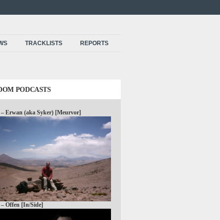
EWS
TRACKLISTS
REPORTS
DOM PODCASTS
 – Erwan (aka Syker) [Meurvor]
 – Offen [In/Side]