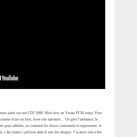
promos joués sur une CDJ 1000. Mixé avec un Vestax PCM rotary. Pour
comme écrire un livre, tisser une narration… On gère l’ambiance, la
ter pour relâcher, ou comment les choses contrastent et surprennent. Je
ec « des mains » précises dans le mix des disques. J’ai aussi visé à être