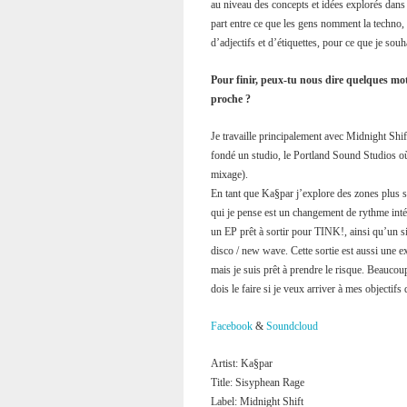
au niveau des concepts et idées explorés dans 
part entre ce que les gens nomment la techno, 
d’adjectifs et d’étiquettes, pour ce que je souh
Pour finir, peux-tu nous dire quelques mot
proche ?
Je travaille principalement avec Midnight Sh
fondé un studio, le Portland Sound Studios où 
mixage).
En tant que Ka§par j’explore des zones plus 
qui je pense est un changement de rythme inté
un EP prêt à sortir pour TINK!, ainsi qu’un s
disco / new wave. Cette sortie est aussi une e
mais je suis prêt à prendre le risque. Beauco
dois le faire si je veux arriver à mes objectifs 
Facebook
&
Soundcloud
Artist: Ka§par
Title: Sisyphean Rage
Label: Midnight Shift