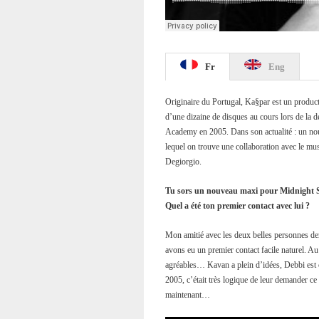
Fr
Eng
Originaire du Portugal, Ka§par est un producte
d’une dizaine de disques au cours lors de la de
Academy en 2005. Dans son actualité : un nouv
lequel on trouve une collaboration avec le mus
Degiorgio.
Tu sors un nouveau maxi pour Midnight Shi
Quel a été ton premier contact avec lui ?
Mon amitié avec les deux belles personnes derr
avons eu un premier contact facile naturel. Au
agréables… Kavan a plein d’idées, Debbi es
2005, c’était très logique de leur demander ce
maintenant…