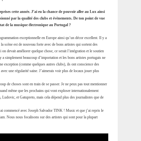
eprises cette année. J’ai eu la chance de pouvoir aller au Lux ainsi
essionné par la qualité des clubs et évènements. De ton point de vue
’état de la musique électronique au Portugal ?
ogrammation exceptionnelle en Europe ainsi qu’un décor excellent. Il y a
 la scène est de nouveau forte avec de bons artistes qui sortent des
 on devait améliorer quelque chose, ce serait l’intégration et le soutien
 y a simplement beaucoup d’importation et les bons artistes portugais ne
 une exception (comme quelques autres clubs), ils ont conscience des
x avec une régularité saine. J’aimerais voir plus de locaux jouer plus
ucoup de choses sont en train de se passer. Je ne peux pas tout mentionner
se quand même que les prochains qui vont exploser internationalement
 Ludovic, et Gatupreto, mais cela dépend plus des journalistes que de
j’ai commencé avec Joseph Salvador TINK ! Music et que j’ai repris le
dam. Nous nous focalisons sur des artistes qui sont pour la plupart