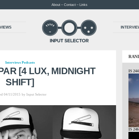
About – Contact – Links
VIEWS
INTERVI
RAN
Interviews
Podcasts
§PAR [4 LUX, MIDNIGHT
IS 244
SHIFT]
ed 04/11/2015
by
Input Selector
IS 246