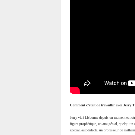
Comment c’était de travailler avec Jerry 
Jerry vit à Lisbonne depuis un moment et notr
figure prophétique, un ami génial, quelqu’un 
spécial, autodidacte, un professeur de mathéma