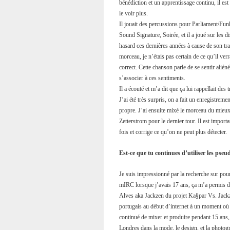
bénédiction et un apprentissage continu, il es
le voir plus.
Il jouait des percussions pour Parliament/Funk
Sound Signature, Soirée, et il a joué sur les 
hasard ces dernières années à cause de son tr
morceau, je n’étais pas certain de ce qu’il verr
correct. Cette chanson parle de se sentir alién
s’associer à ces sentiments.
Il a écouté et m’a dit que ça lui rappellait de
J’ai été très surpris, on a fait un enregistrem
propre. J’ai ensuite mixé le morceau du mieux 
Zetterstrom pour le dernier tour. Il est import
fois et corrige ce qu’on ne peut plus détecter.
Est-ce que tu continues d’utiliser les p
Je suis impressionné par la recherche sur pou
mIRC lorsque j’avais 17 ans, ça m’a permis d
Alves aka Jackzen du projet Ka§par Vs. Jackze
portugais au début d’internet à un moment où i
continué de mixer et produire pendant 15 ans, 
Londres dans la mode, le design, et la photog