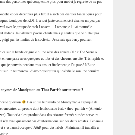
t une des personnes qui comptent le plus pour moi et je regrette de ne pas
adelic et des décennies plus tard il a sorti des disques fantastiques pour
disques iconiques de KDJ. Il a tout juste commencé à chanter un peu par
avail avec le groupe de rock Loosers… Lorsque je lui ai montré le
ait dedans. Initialement j’avais chanté mais je sentais que ce n’était pas
é, piégé par les limites de la société… Je savais que Jerry pourrait
s trucs sur la bande originale d’une série des années 80 : « The Scene ».
ent en une prise avec quelques ad-libs et des choeurs ensuite. Très rapide et
que je pouvais pendant trois ans, et finalement je l’ai passé à Rune
ant sur un tel morceau d’avoir quelqu’un qui vérifie le son une dernière
seudonymes de Moodyman ou Theo Parrish sur internet ?
r cette question
J’ai utilisé le pseudo de Moodyman à l’époque de
e rencontrer un proche dont le nickname était « theo_parrish » (António
n). Tout cela s’est produit dans des réseaux fermés sur des serveurs
l n’y avait quasiment pas d’informations sur ces deux artistes. Cet ami a
et s’est aussi occupé d’A&R pour des labels. Maintenant il travaille à
raphie.