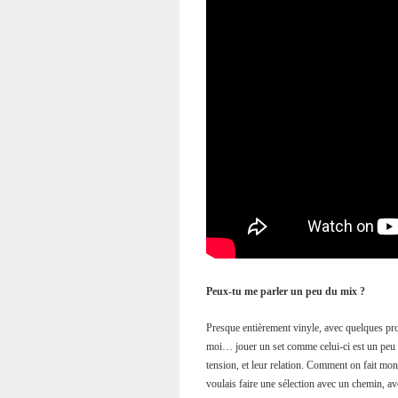
Peux-tu me parler un peu du mix ?
Presque entièrement vinyle, avec quelques 
moi… jouer un set comme celui-ci est un peu 
tension, et leur relation. Comment on fait mon
voulais faire une sélection avec un chemin, av