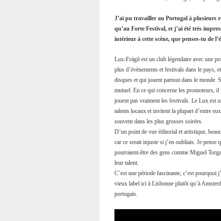
J’ai pu travailler au Portugal à plusieurs r
qu’au Forte Festival, et j’ai été très impr
intérieur à cette scène, que penses-tu de l
Lux-Frágil est un club légendaire avec une pr
plus d’évènements et festivals dans le pays, et
disques et qui jouent partout dans le monde. Si
mutuel. En ce qui concerne les promoteurs, il
jouent pas vraiment les festivals. Le Lux est
talents locaux et invitent la plupart d’entre eu
souvent dans les plus grosses soirées.
D’un point de vue éditorial et artistique, bea
car ce serait injuste si j’en oubliais. Je pen
pourraient-être des gens comme Miguel Torga,
leur talent.
C’est une période fascinante, c’est pourquoi 
vieux label ici à Lisbonne plutôt qu’à Amster
portugais.