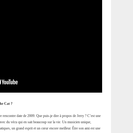
The Cat ?
e rencontre date de 2009. Que puis-je dire à propos de Jerry ? C’est une
avec du vécu qui en sait beaucoup sur la vie. Un musicien unique,
tiques, un grand esprit et un cœur encore meilleur. Être son ami est une