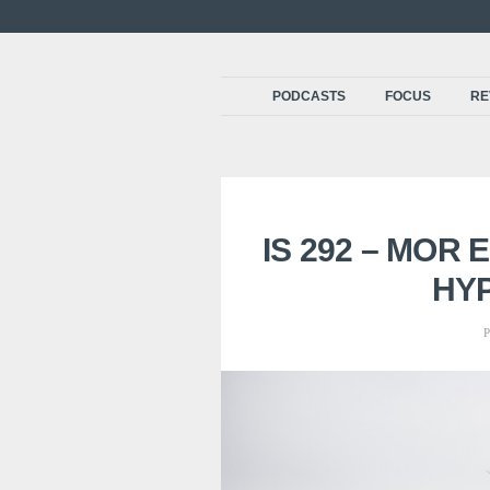
PODCASTS
FOCUS
RE
IS 292 – MOR 
HY
P