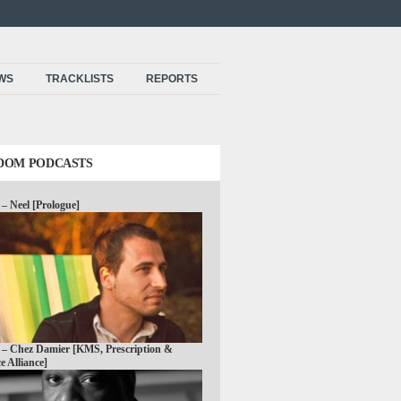
EWS
TRACKLISTS
REPORTS
DOM PODCASTS
 – Neel [Prologue]
 – Chez Damier [KMS, Prescription &
e Alliance]