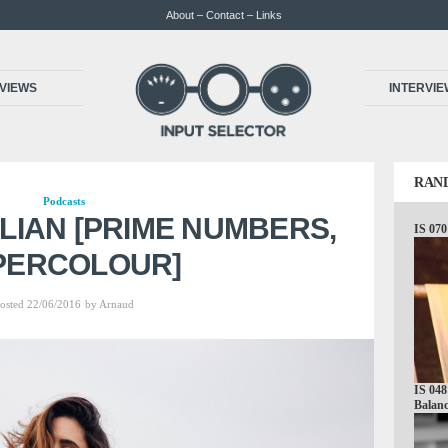
About – Contact – Links
VIEWS
INTERVI
RAN
Podcasts
ELIAN [PRIME NUMBERS,
IS 070
PERCOLOUR]
osted 22/06/2016
by
Arnaud
IS 048
Balanc