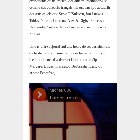
événements où ils invitent des artistes internationaux
comme des collectifs français. Ils ont ainsi pu accueillir
des artistes tels que Steve O’Sullivan, Ion Ludwig,
Tobias, Vincent Lemieux, Alex & Digby, Francesco
Del Garda, Andrew James Gustav ou encore Bruno
Pronsato.
Il nous offre aujourd’hui une heure de set parfaitement
orchestrée entre minimal et micro house où l’on sent
bien l’influence d’artistes et labels comme Zip,
Margaret Dygas, Francesco Del Garda, Klang ou
encore Peacefrog.