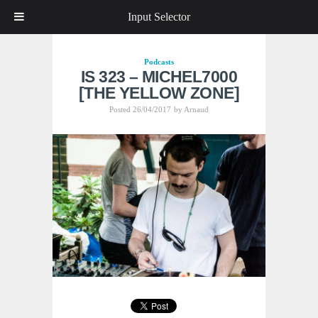
Input Selector
Podcasts
IS 323 – MICHEL7000
[THE YELLOW ZONE]
Posted 26/04/2017
by
Arnaud