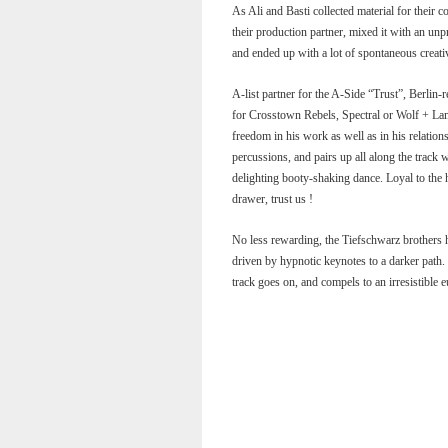
As Ali and Basti collected material for their 
their production partner, mixed it with an un
and ended up with a lot of spontaneous creati
A-list partner for the A-Side “Trust”, Berlin-
for Crosstown Rebels, Spectral or Wolf + Lam
freedom in his work as well as in his relation
percussions, and pairs up all along the track
delighting booty-shaking dance. Loyal to the h
drawer, trust us !
No less rewarding, the Tiefschwarz brothers h
driven by hypnotic keynotes to a darker path. B
track goes on, and compels to an irresistible e