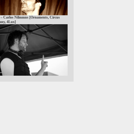
 – Carlos Nilmmns [Ornaments, Circus
ny, 4Lux]