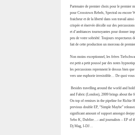
Partenaire de premier choix pour le premier 
pour Crosstown Rebels, Spectral ou encore Wol
fraicheur et de la liberté dans son travail ains
crispée et énervée décolle sur des percussion
et d’ambiances tournoyantes pour donner impu
peu de votre sobriété. Toujours respectueux de
fait de cette production un morceau de premie
Non moins exceptionnel, les frères Tiefschwar
est petit a petit poussé par des notes hypnot
les percussions reprennent le dessus bien que
vers une euphorie irresistible… De quoi vous 
Besides travelling around the world and hold
and Fabric (London), 2009 brings about the ful
On top of remixes in the pipeline for Richie 
previous double EP, “Simple Maybe” released 
significant amount of support amongst deej
Sebo K, Dubfire…- and journalists – EP of th
Dj Mag, I-DJ…