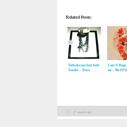
Related Posts:
Tiefschwarz feat Seth
Catz N Dogz 
Troxler – Trust
on – Me EP [
Remixes [Souvenir]
Physical]
17 années ago