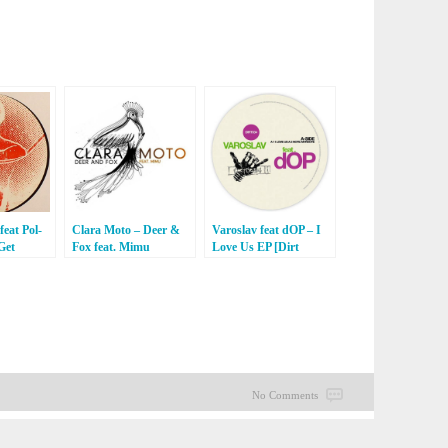
feat Pol-
Clara Moto – Deer &
Varoslav feat dOP – I
Get
Fox feat. Mimu
Love Us EP [Dirt
[InFiné]
Crew]
No Comments