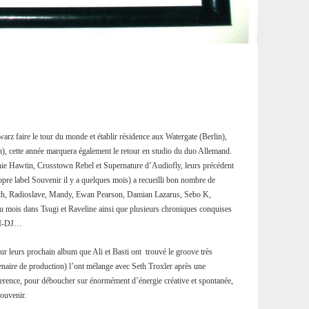
warz faire le tour du monde et établir résidence aux Watergate (Berlin),
), cette année marquera également le retour en studio du duo Allemand.
chie Hawtin, Crosstown Rebel et Supernature d’Audiofly, leurs précédent
pre label Souvenir il y a quelques mois) a recueilli bon nombre de
th, Radioslave, Mandy, Ewan Pearson, Damian Lazarus, Sebo K,
u mois dans Tsugi et Raveline ainsi que plusieurs chroniques conquises
 I-DJ…
pour leurs prochain album que Ali et Basti ont trouvé le groove très
tenaire de production) l’ont mélange avec Seth Troxler après une
rence, pour déboucher sur énormément d’énergie créative et spontanée,
Souvenir.