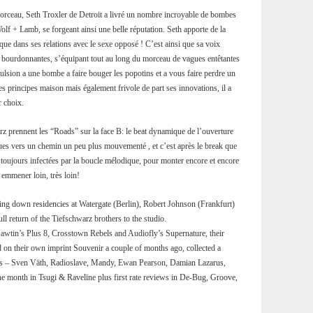
morceau, Seth Troxler de Detroit a livré un nombre incroyable de bombes
f + Lamb, se forgeant ainsi une belle réputation. Seth apporte de la
i que dans ses relations avec le sexe opposé ! C’est ainsi que sa voix
s bourdonnantes, s’équipant tout au long du morceau de vagues entêtantes
lsion a une bombe a faire bouger les popotins et a vous faire perdre un
s principes maison mais également frivole de part ses innovations, il a
r choix.
z prennent les “Roads” sur la face B: le beat dynamique de l’ouverture
iques vers un chemin un peu plus mouvementé , et c’est après le break que
 toujours infectées par la boucle mélodique, pour monter encore et encore
emmener loin, très loin!
ing down residencies at Watergate (Berlin), Robert Johnson (Frankfurt)
l return of the Tiefschwarz brothers to the studio.
Hawtin’s Plus 8, Crosstown Rebels and Audiofly’s Supernature, their
on their own imprint Souvenir a couple of months ago, collected a
ays – Sven Väth, Radioslave, Mandy, Ewan Pearson, Damian Lazarus,
e month in Tsugi & Raveline plus first rate reviews in De-Bug, Groove,