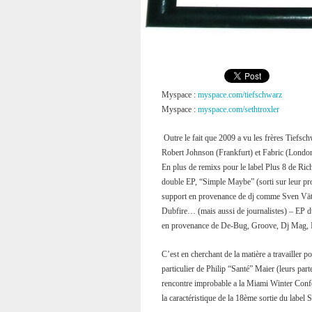
Myspace :
myspace.com/tiefschwarz
Myspace :
myspace.com/sethtroxler
Outre le fait que 2009 a vu les frères Tiefsch
Robert Johnson (Frankfurt) et Fabric (London
En plus de remixs pour le label Plus 8 de Ri
double EP, “Simple Maybe” (sorti sur leur pro
support en provenance de dj comme Sven Vä
Dubfire… (mais aussi de journalistes) – EP d
en provenance de De-Bug, Groove, Dj Mag,
C’est en cherchant de la matière a travailler 
particulier de Philip “Santé” Maier (leurs par
rencontre improbable a la Miami Winter Confe
la caractéristique de la 18ème sortie du label 