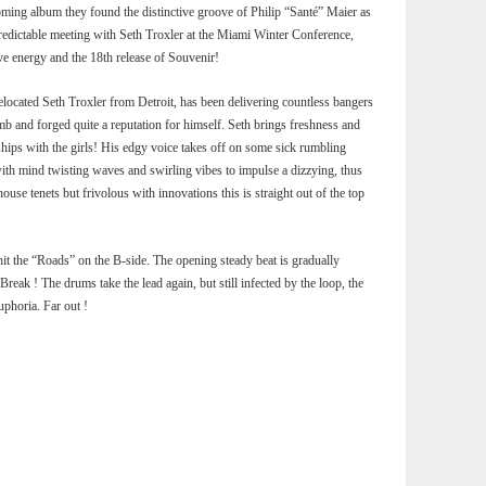
coming album they found the distinctive groove of Philip “Santé” Maier as
predictable meeting with Seth Troxler at the Miami Winter Conference,
ve energy and the 18th release of Souvenir!
relocated Seth Troxler from Detroit, has been delivering countless bangers
b and forged quite a reputation for himself. Seth brings freshness and
ships with the girls! His edgy voice takes off on some sick rumbling
 with mind twisting waves and swirling vibes to impulse a dizzying, thus
ouse tenets but frivolous with innovations this is straight out of the top
it the “Roads” on the B-side. The opening steady beat is gradually
reak ! The drums take the lead again, but still infected by the loop, the
uphoria. Far out !