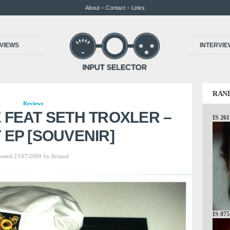
About – Contact – Links
VIEWS
INTERVI
RAN
Reviews
 FEAT SETH TROXLER –
IS 26
 EP [SOUVENIR]
osted 23/07/2009
by
Arnaud
IS 075