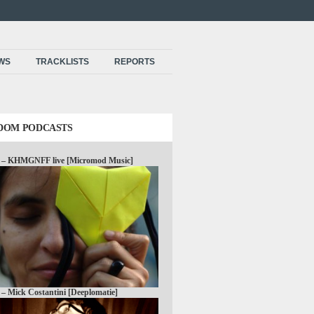
EWS
TRACKLISTS
REPORTS
DOM PODCASTS
1 – KHMGNFF live [Micromod Music]
 – Mick Costantini [Deeplomatie]