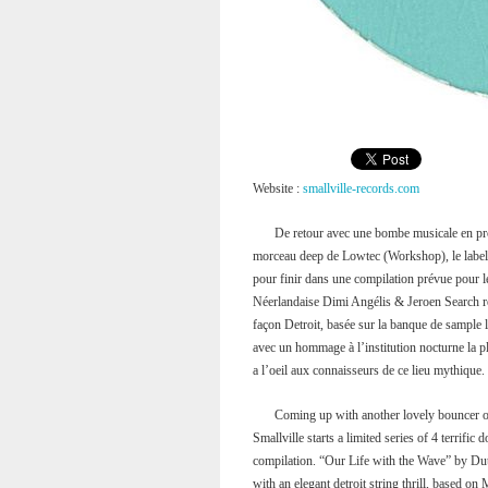
Website :
smallville-records.com
De retour avec une bombe musicale en pr
morceau deep de Lowtec (Workshop), le label
pour finir dans une compilation prévue pour 
Néerlandaise Dimi Angélis & Jeroen Search re
façon Detroit, basée sur la banque de samp
avec un hommage à l’institution nocturne la
a l’oeil aux connaisseurs de ce lieu mythique. 
Coming up with another lovely bouncer 
Smallville starts a limited series of 4 terrifi
compilation. “Our Life with the Wave” by D
with an elegant detroit string thrill, based