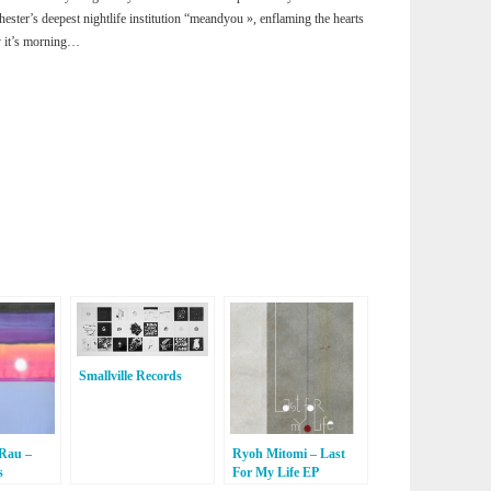
ester’s deepest nightlife institution “meandyou », enflaming the hearts
y it’s morning…
Smallville Records
 Rau –
Ryoh Mitomi – Last
s
For My Life EP