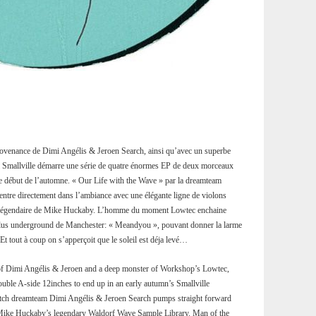
ovenance de Dimi Angélis & Jeroen Search, ainsi qu’avec un superbe
 Smallville démarre une série de quatre énormes EP de deux morceaux
le début de l’automne. « Our Life with the Wave » par la dreamteam
ntre directement dans l’ambiance avec une élégante ligne de violons
le légendaire de Mike Huckaby. L’homme du moment Lowtec enchaine
 plus underground de Manchester: « Meandyou », pouvant donner la larme
Et tout à coup on s’apperçoit que le soleil est déja levé…
of Dimi Angélis & Jeroen and a deep monster of Workshop’s Lowtec,
c double A-side 12inches to end up in an early autumn’s Smallville
utch dreamteam Dimi Angélis & Jeroen Search pumps straight forward
 on Mike Huckaby’s legendary Waldorf Wave Sample Library. Man of the