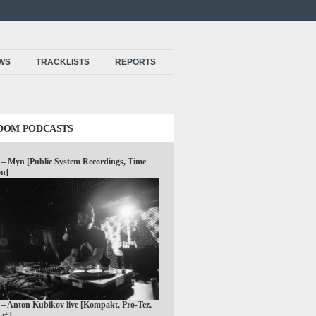
EWS
TRACKLISTS
REPORTS
DOM PODCASTS
 – Myn [Public System Recordings, Time
on]
 – Anton Kubikov live [Kompakt, Pro-Tez,
 r°]