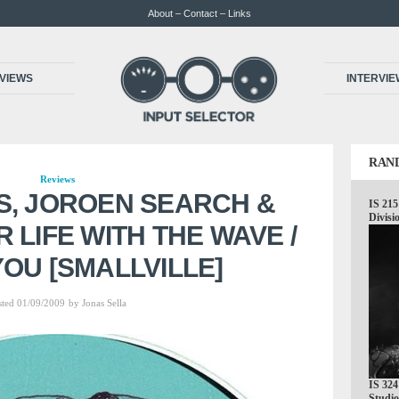
About – Contact – Links
VIEWS
INTERVI
RAN
Reviews
IS, JOROEN SEARCH &
IS 215
Divisi
 LIFE WITH THE WAVE /
OU [SMALLVILLE]
sted 01/09/2009
by
Jonas Sella
IS 324
Studio