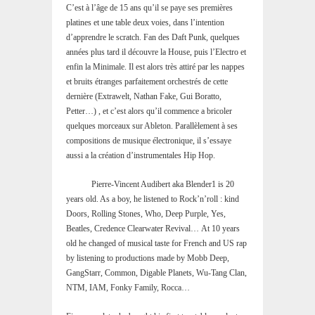
C’est à l’âge de 15 ans qu’il se paye ses premières
platines et une table deux voies, dans l’intention
d’apprendre le scratch. Fan des Daft Punk, quelques
années plus tard il découvre la House, puis l’Electro et
enfin la Minimale. Il est alors très attiré par les nappes
et bruits étranges parfaitement orchestrés de cette
dernière (Extrawelt, Nathan Fake, Gui Boratto,
Petter…) , et c’est alors qu’il commence a bricoler
quelques morceaux sur Ableton. Parallèlement à ses
compositions de musique électronique, il s’essaye
aussi a la création d’instrumentales Hip Hop.
Pierre-Vincent Audibert aka Blender1 is 20
years old. As a boy, he listened to Rock’n’roll : kind
Doors, Rolling Stones, Who, Deep Purple, Yes,
Beatles, Credence Clearwater Revival… At 10 years
old he changed of musical taste for French and US rap
by listening to productions made by Mobb Deep,
GangStarr, Common, Digable Planets, Wu-Tang Clan,
NTM, IAM, Fonky Family, Rocca…