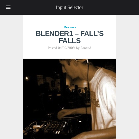
Input Selector
Reviews
BLENDER1 – FALL’S
FALLS
Posted 04/09/2009
by
Arnaud