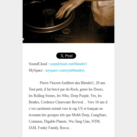
SoundCloud :
soundcloud.com/blender1
MySpace :
myspace.com/styleblenders
Pierre-Vincent Audibert aka Blender1, 20 ans.
Tout petit, il fut bercé par du Rock, genre les Doors,
les Rolling Stones, les Who, Deep Purple, Yes, les
Beatles, Credence Clearwater Revival… Vers 10 ans il
s’est carrément orienté vers le rap US et français en
écoutant des groupes tels que Mobb Deep, GangStarr,
Common, Digable Planets, Wu-Tang Clan, NTM,
IAM, Fonky Family, Rocca…