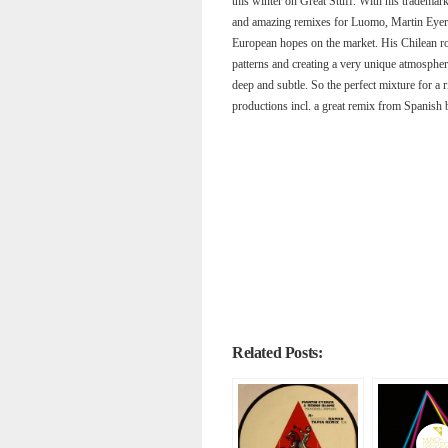
this winter on Great Stuff. With his tradem
and amazing remixes for Luomo, Martin Eyere
European hopes on the market. His Chilean roo
patterns and creating a very unique atmosphere
deep and subtle. So the perfect mixture for a 
productions incl. a great remix from Spani
Related Posts: