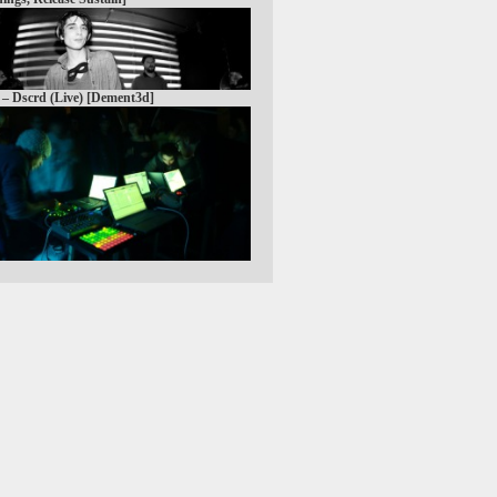
 – Dscrd (Live) [Dement3d]