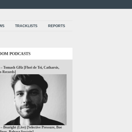
EWS
TRACKLISTS
REPORTS
DOM PODCASTS
 – Tomash GHz [Flori de Tei, Catharsis,
n Records]
 – Bearight (Live) [Selective Pressure, Boe
ings, Release Sustain]