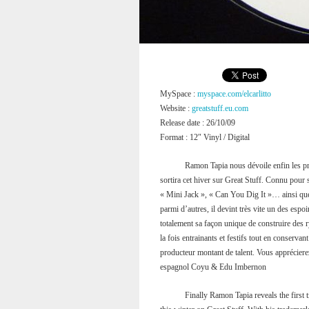
MySpace :
myspace.com/elcarlitto
Website :
greatstuff.eu.com
Release date : 26/10/09
Format : 12″ Vinyl / Digital
Ramon Tapia nous dévoile enfin les p
sortira cet hiver sur Great Stuff. Connu pour 
« Mini Jack », « Can You Dig It »… ainsi q
parmi d’autres, il devint très vite un des espo
totalement sa façon unique de construire de
la fois entrainants et festifs tout en conserv
producteur montant de talent. Vous apprécier
espagnol Coyu & Edu Imbernon
Finally Ramon Tapia reveals the first