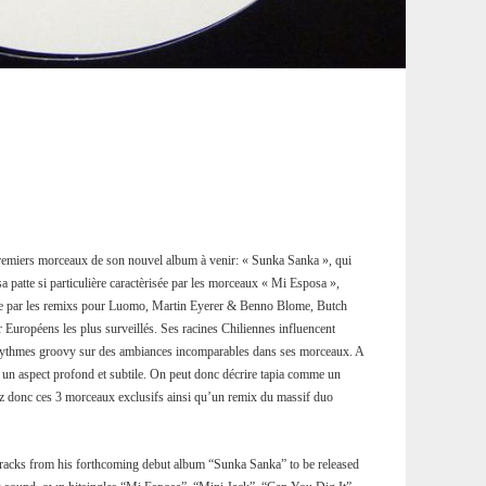
remiers morceaux de son nouvel album à venir: « Sunka Sanka », qui
sa patte si particulière caractèrisée par les morceaux « Mi Esposa »,
ue par les remixs pour Luomo, Martin Eyerer & Benno Blome, Butch
ir Européens les plus surveillés. Ses racines Chiliennes influencent
s rythmes groovy sur des ambiances incomparables dans ses morceaux. A
ant un aspect profond et subtile. On peut donc décrire tapia comme un
ez donc ces 3 morceaux exclusifs ainsi qu’un remix du massif duo
 tracks from his forthcoming debut album “Sunka Sanka” to be released