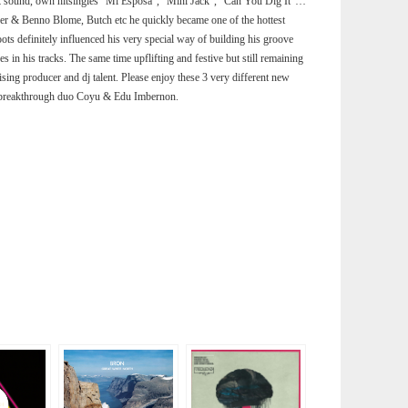
ark sound, own hitsingles “Mi Esposa”, “Mini Jack”, “Can You Dig It”…
r & Benno Blome, Butch etc he quickly became one of the hottest
ts definitely influenced his very special way of building his groove
s in his tracks. The same time upflifting and festive but still remaining
rising producer and dj talent. Please enjoy these 3 very different new
sh breakthrough duo Coyu & Edu Imbernon.