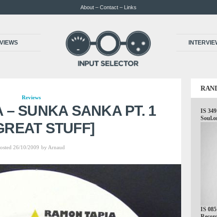
About – Contact – Links
VIEWS
INTERVI
RAN
Reviews
 – SUNKA SANKA PT. 1
IS 349
Soul.o
GREAT STUFF]
osted 26/10/2009
by
Arnaud
IS 085
Record