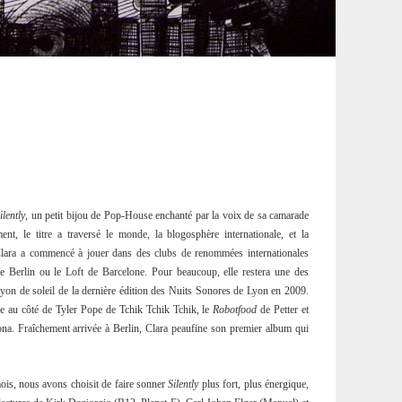
ilently
, un petit bijou de Pop-House enchanté par la voix de sa camarade
t, le titre a traversé le monde, la blogosphère internationale, et la
lara a commencé à jouer dans des clubs de renommées internationales
Berlin ou le Loft de Barcelone. Pour beaucoup, elle restera une des
ayon de soleil de la dernière édition des Nuits Sonores de Lyon en 2009.
 au côté de Tyler Pope de Tchik Tchik Tchik, le
Robotfood
de Petter et
a. Fraîchement arrivée à Berlin, Clara peaufine son premier album qui
ois, nous avons choisit de faire sonner
Silently
plus fort, plus énergique,