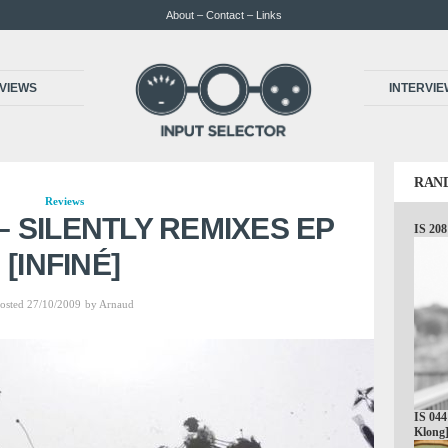
About – Contact – Links
VIEWS
INTERVI
RAN
Reviews
 SILENTLY REMIXES EP
IS 208
[INFINÉ]
osted 27/10/2009
by
Arnaud
IS 044
Klong