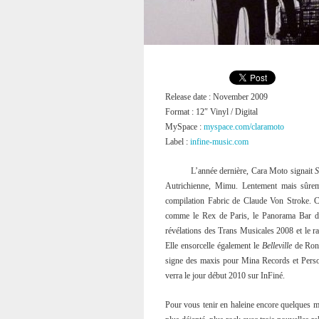
Release date : November 2009
Format : 12″ Vinyl / Digital
MySpace :
myspace.com/claramoto
Label :
infine-music.com
L’année dernière, Cara Moto signait
S
Autrichienne, Mimu. Lentement mais sûremen
compilation Fabric de Claude Von Stroke. C
comme le Rex de Paris, le Panorama Bar de 
révélations des Trans Musicales 2008 et le r
Elle ensorcelle également le
Belleville
de Rone
signe des maxis pour Mina Records et Person
verra le jour début 2010 sur InFiné.
Pour vous tenir en haleine encore quelques m