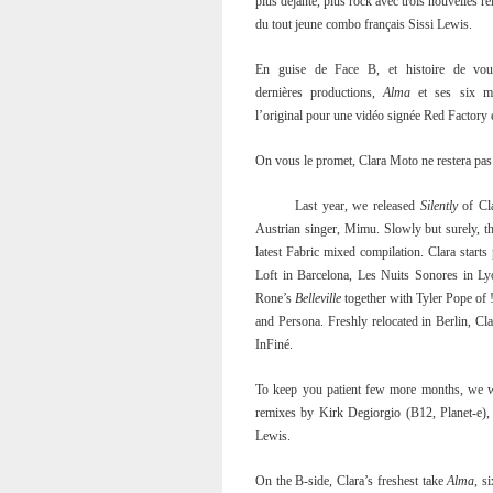
plus déjanté, plus rock avec trois nouvelles 
du tout jeune combo français Sissi Lewis.
En guise de Face B, et histoire de vous
dernières productions,
Alma
et ses six mi
l’original pour une vidéo signée Red Factory
On vous le promet, Clara Moto ne restera pas
Last year, we released
Silently
of Cla
Austrian singer, Mimu. Slowly but surely, t
latest Fabric mixed compilation. Clara start
Loft in Barcelona, Les Nuits Sonores in Ly
Rone’s
Belleville
together with Tyler Pope of !
and Persona. Freshly relocated in Berlin, Cla
InFiné.
To keep you patient few more months, we
remixes by Kirk Degiorgio (B12, Planet-e),
Lewis.
On the B-side, Clara’s freshest take
Alma
, s