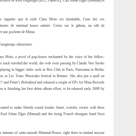
relectures de Kirk Degiorgio (B12, Planet-E), Carl Johan Elger (Manual) et
 rappeler que le style Clara Moto est inimitable, l’une des ses
nutes de minimal house satinée. Cerise sur le gâteau, un edit de
 et une pochette de Mimu.
 longtemps silencieuse.
ra Moto, a jewel of pop-house enchanted by the voice of her fellow-
he track traveled the world, the web even passing by Claude Von Stroke
s playing in bigger clubs such as Rex Club in Paris, Panorama in Berlin,
on or Les Trans Musicales festival in Rennes. She also put a spell on
!! and Petter’s
Robotfood
and released a couple of EPs for Mina Records
ra is finishing her first debut album effort, to be released early 2009 by
 wanted to make
Silently
sound louder, faster, weirder, rocker with three
 Karl Johan Elger (Manual) and the rising French shoegaze band Sissi
ix minutes of satin-smooth Minimal House, right there to remind anyone