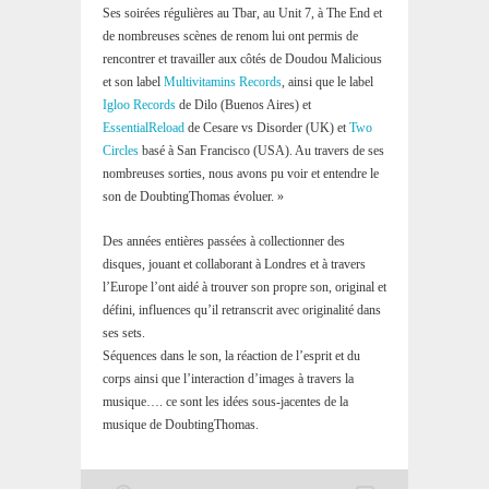
Ses soirées régulières au Tbar, au Unit 7, à The End et
de nombreuses scènes de renom lui ont permis de
rencontrer et travailler aux côtés de Doudou Malicious
et son label
Multivitamins Records
, ainsi que le label
Igloo Records
de Dilo (Buenos Aires) et
EssentialReload
de Cesare vs Disorder (UK) et
Two
Circles
basé à San Francisco (USA). Au travers de ses
nombreuses sorties, nous avons pu voir et entendre le
son de DoubtingThomas évoluer. »
Des années entières passées à collectionner des
disques, jouant et collaborant à Londres et à travers
l’Europe l’ont aidé à trouver son propre son, original et
défini, influences qu’il retranscrit avec originalité dans
ses sets.
Séquences dans le son, la réaction de l’esprit et du
corps ainsi que l’interaction d’images à travers la
musique…. ce sont les idées sous-jacentes de la
musique de DoubtingThomas.