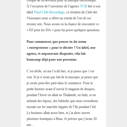
compte de sa dévotion pour la musique électronique.
À l’occasion de l’ouverture de l’agence
VCR
liée à son
label
Vinyl Club Recordings
, ce résident du Club der
Visionaere nous a offert un extrait de l’un de ses
récents sets. Nous avons eu la chance de rencontrer ce
« DJ pour les DJs » pour lui poser quelques questions.
Pour commencer, que penses-tu du terme
« entrepreneur » pour te décrire ? Un label, une
agence, et auparavant disquaire, cela fait
beaucoup déjà pour une personne.
C’est drôle, on me l’a dit hier, et je pense que c’est
vrai. Si je n’avais pas fait de la musique, je pense que
je serais peut-être parti dans le commerce. Pour la
petite histoire avant d’ouvrir le magasin de disques,
pendant l’hiver on allait en Thaïlande, en Inde, et on
achetait des bijoux, des babioles que nous revendions
ensuite sur les marchés hippies de l’île pendant l’été.
Le business allait assez bien, et j’ai alors ouvert
plusieurs boutiques à Ibiza. Je précise que j’avais 20
ans…