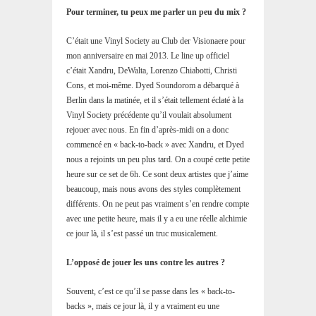
Pour terminer, tu peux me parler un peu du mix ?
C’était une Vinyl Society au Club der Visionaere pour
mon anniversaire en mai 2013. Le line up officiel
c’était Xandru, DeWalta, Lorenzo Chiabotti, Christi
Cons, et moi-même. Dyed Soundorom a débarqué à
Berlin dans la matinée, et il s’était tellement éclaté à la
Vinyl Society précédente qu’il voulait absolument
rejouer avec nous. En fin d’après-midi on a donc
commencé en « back-to-back » avec Xandru, et Dyed
nous a rejoints un peu plus tard. On a coupé cette petite
heure sur ce set de 6h. Ce sont deux artistes que j’aime
beaucoup, mais nous avons des styles complètement
différents. On ne peut pas vraiment s’en rendre compte
avec une petite heure, mais il y a eu une réelle alchimie
ce jour là, il s’est passé un truc musicalement.
L’opposé de jouer les uns contre les autres ?
Souvent, c’est ce qu’il se passe dans les « back-to-
backs », mais ce jour là, il y a vraiment eu une