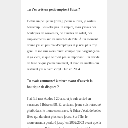
Tu t’es créé un petit empire à Ibiza ?
J’étais un peu jeune [rires], j’étais à Ibiza, je sortais
beaucoup. Peut-être pas un empire, mais j’avais des
boutiques de souvenirs, de lunettes de soleil, des
emplacements sur les marchés de l’île. À un moment
donné j’ai eu pas mal d’employés et je n’ai plus trop
géré. Je me suis alors rendu compte que l’argent ça va
et ça vient, et que ce n’est pas si important. J’ai décidé
de faire ce que j’aime vraiment, et avec les miettes qui
restaient j’ai ouvert Vinyl Club en 2004.
Tu avais commencé à mixer avant d’ouvrir la
boutique de disques ?
J’ai fini mes études à 20 ans, et je suis arrivé en
vacances à Ibiza en 98. En arrivant, je me suis retrouvé
plutôt dans le mouvement rave. À Ibiza c’était de belles
fêtes qui duraient plusieurs jours. Sur l’île, le
mouvement a perduré jusqu’en 2002/2003 avant que la