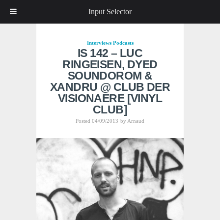
Input Selector
Interviews
Podcasts
IS 142 – LUC
RINGEISEN, DYED
SOUNDOROM &
XANDRU @ CLUB DER
VISIONAERE [VINYL
CLUB]
Posted 04/09/2013
by
Arnaud