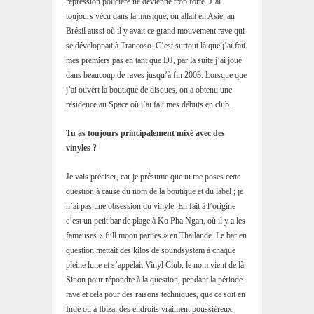
répression policière ne devienne trop forte. J’ai
toujours vécu dans la musique, on allait en Asie, au
Brésil aussi où il y avait ce grand mouvement rave qui
se développait à Trancoso. C’est surtout là que j’ai fait
mes premiers pas en tant que DJ, par la suite j’ai joué
dans beaucoup de raves jusqu’à fin 2003. Lorsque que
j’ai ouvert la boutique de disques, on a obtenu une
résidence au Space où j’ai fait mes débuts en club.
Tu as toujours principalement mixé avec des
vinyles ?
Je vais préciser, car je présume que tu me poses cette
question à cause du nom de la boutique et du label ; je
n’ai pas une obsession du vinyle. En fait à l’origine
c’est un petit bar de plage à Ko Pha Ngan, où il y a les
fameuses « full moon parties » en Thaïlande. Le bar en
question mettait des kilos de soundsystem à chaque
pleine lune et s’appelait Vinyl Club, le nom vient de là.
Sinon pour répondre à la question, pendant la période
rave et cela pour des raisons techniques, que ce soit en
Inde ou à Ibiza, des endroits vraiment poussiéreux,