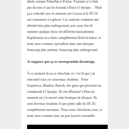
labels comme Pokerflat et Perlon. Pourtant ce n’était
pas du tout ce qu’on écoutait à Ibiza à l’époque… Mais
ça a coïncidé avec le moment où Cocoon et le DC10
ont commencé à exploser. Ces endroits voulaient une
identité bien plus underground, avec pour but de
ramener quelque chose de différent musicalement.
Rapidement on a donc complètement lâché la trance, et
nous nous sommes spécialisés dans une musique
beaucoup plus pointue, beaucoup plus underground.
Je suppose que ça te correspondait davantage.
À ce moment là on se cherchait, et c’est là que j’ai
rencontré tous ces nouveaux résidents : Petre
Inspirescu, Rhadoo, Raresh, des gens que personne ne
connaissait à l’époque. Ils ont débarqué à Ibiza au
moment où j’ai ouvert cette boutique de disques. Ils
sont devenus résidents d’une petite salle du DC10,
complètement inconnus. Nous nous cherchions tous, et
nous nous sommes tous un peu trouvés ensemble.