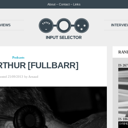
About – Contact – Links
VIEWS
INTERVI
RAN
Podcasts
ARTHUR [FULLBARR]
IS 267
osted 25/09/2013
by
Arnaud
IS 186