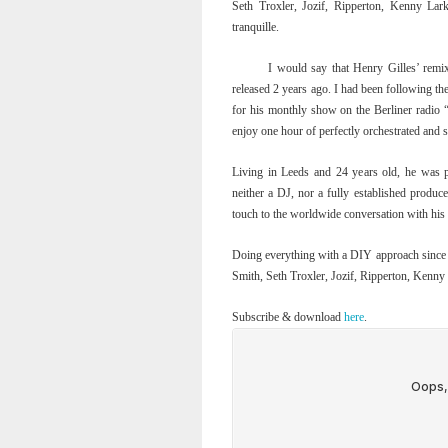
Seth Troxler, Jozif, Ripperton, Kenny Lark
tranquille.
I would say that Henry Gilles’ rem
released 2 years ago. I had been following th
for his monthly show on the Berliner radio
enjoy one hour of perfectly orchestrated and s
Living in Leeds and 24 years old, he was pa
neither a DJ, nor a fully established produ
touch to the worldwide conversation with his 
Doing everything with a DIY approach since 
Smith, Seth Troxler, Jozif, Ripperton, Kenny 
Subscribe & download
here
.