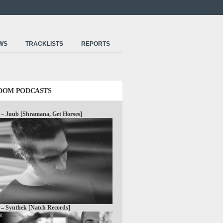
EWS
TRACKLISTS
REPORTS
DOM PODCASTS
 – Juub [Shramana, Get Horses]
 – Synthek [Natch Records]