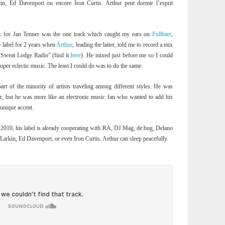
in, Ed Davenport ou encore Iron Curtis. Arthur peut dormir l’esprit
ix for Jan Tenner was the one track which caught my ears on
Fullbarr
,
e label for 2 years when
Arthur
, leading the latter, told me to record a mix
 “Sweat Lodge Radio” (find it
here
). He mixed just before me so I could
uper eclectic music. The least I could do was to do the same.
rt of the minority of artists traveling among different styles. He was
cer, but he was more like an electronic music fan who wanted to add his
unique accent.
2010, his label is already cooperating with RA, DJ Mag, de:bug, Delano
Larkin, Ed Davenport, or even Iron Curtis. Arthur can sleep peacefully.