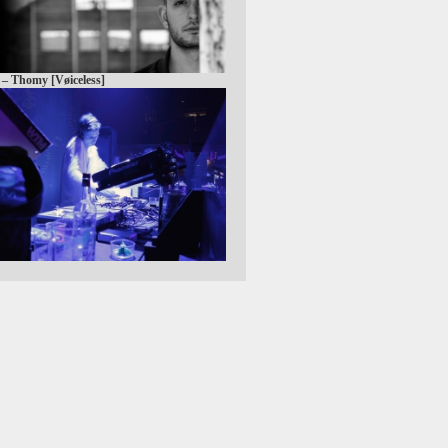
 – Thomy [Vøiceless]