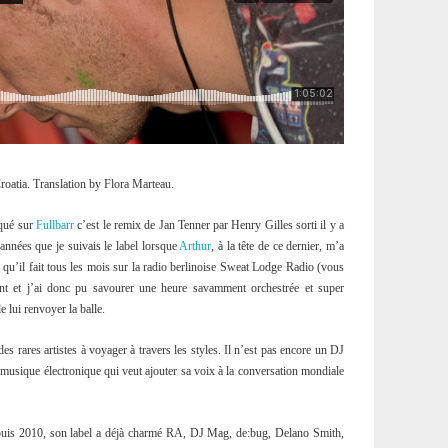
roatia. Translation by Flora Marteau.
rqué sur
Fullbarr
c’est le remix de Jan Tenner par Henry Gilles sorti il y a
années que je suivais le label lorsque
Arthur
, à la tête de ce dernier, m’a
qu’il fait tous les mois sur la radio berlinoise Sweat Lodge Radio (vous
vant et j’ai donc pu savourer une heure savamment orchestrée et super
 lui renvoyer la balle.
 des rares artistes à voyager à travers les styles. Il n’est pas encore un DJ
e musique électronique qui veut ajouter sa voix à la conversation mondiale
puis 2010, son label a déjà charmé RA, DJ Mag, de:bug, Delano Smith,