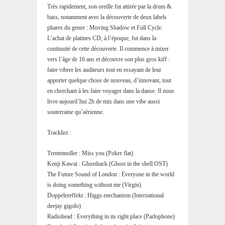
Très rapidement, son oreille fut attirée par la drum &
bass, notamment avec la découverte de deux labels
phares du genre : Moving Shadow et Full Cycle.
L’achat de platines CD, à l’époque, fut dans la
continuité de cette découverte. Il commence à mixer
vers l’âge de 16 ans et découvre son plus gros kiff :
faire vibrer les auditeurs tout en essayant de leur
apporter quelque chose de nouveau, d’innovant, tout
en cherchant à les faire voyager dans la danse. Il nous
livre aujourd’hui 2h de mix dans une vibe aussi
souterraine qu’aérienne.
Tracklist :
Trentemoller : Miss you (Poker flat)
Kenji Kawai : Ghosthack (Ghost in the shell OST)
The Future Sound of London : Everyone in the world
is doing something without me (Virgin)
Doppelereffekt : Higgs-mechanism (International
deejay gigolo)
Radiohead : Everything in its right place (Parlophone)