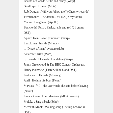
Boards of Canada : Julie and candy (Warp)
Goldfrapp : Human (Mute)
Rob Dougan : Will you follow me ? (Cheesky records)
Trentemoller : The dream – ft Low (In my room)
Manna : Long hawl (Apollo)
Benicio del Torro : Shake, rattle and roll (21 grams
OST)
Aphex Twin : Gwelly mernans (Warp)
Plastikman : In side (M_nus)
→ Drazel : Aliens’ overture (dub)
Autechre : Draft (Warp)
→ Boards of Canada : Dandelion (Warp)
Jonny Greenwood & The BBC Concert Orchestra :
Henry Plainview (There will be blood OST)
Portishead : Threads (Mercury)
Avril : Helium life boat (F.com)
Mirwais : V.I. – the last words she said before leaving
(Naïve)
Lunatic Calm : Long shadows (MCA records)
Moloko : Sing it back (Echo)
Meredith Monk : Walking song (The big Lebowski
OST)