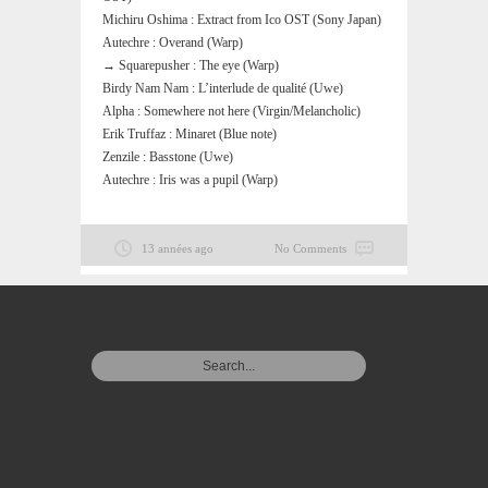
Michiru Oshima : Extract from Ico OST (Sony Japan)
Autechre : Overand (Warp)
→ Squarepusher : The eye (Warp)
Birdy Nam Nam : L’interlude de qualité (Uwe)
Alpha : Somewhere not here (Virgin/Melancholic)
Erik Truffaz : Minaret (Blue note)
Zenzile : Basstone (Uwe)
Autechre : Iris was a pupil (Warp)
13 années ago
No Comments