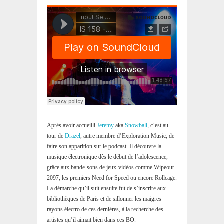
Après avoir accueilli
Jeremy
aka
Snowball
, c’est au
tour de
Drazel
, autre membre d’Exploration Music, de
faire son apparition sur le podcast. Il découvre la
musique électronique dès le début de l’adolescence,
grâce aux bande-sons de jeux-vidéos comme Wipeout
2097, les premiers Need for Speed ou encore Rollcage.
La démarche qu’il suit ensuite fut de s’inscrire aux
bibliothèques de Paris et de sillonner les maigres
rayons électro de ces dernières, à la recherche des
artistes qu’il aimait bien dans ces BO.