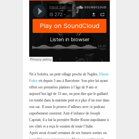
Né à Solofra, un petit village proche de Naples,
Flavio
Folco
vit depuis 5 ans à Barcelone. Son père lui ayant
offert ses premières platines à l’âge de 9 ans et
aujourd’hui âgé de 33 ans, on peut dire que le gaillard
est tombé dans la marmite petit et a plus d’un tour dans
son sac. Il nous le prouve d’ailleurs avec ce podcast
superbement construit. Ami d’enfance de Joseph
Capriati, il a fait la première Boiler Room napolitaine à
ses côtés et a reçu le soutien de toute l’Italie.
Après avoir écouté certaines de ses futures sorties on