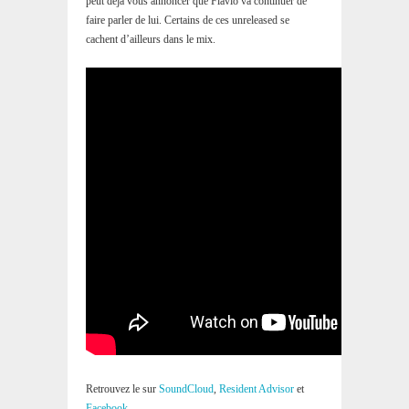
peut déjà vous annoncer que Flavio va continuer de
faire parler de lui. Certains de ces unreleased se
cachent d’ailleurs dans le mix.
Retrouvez le sur
SoundCloud
,
Resident Advisor
et
Facebook
.