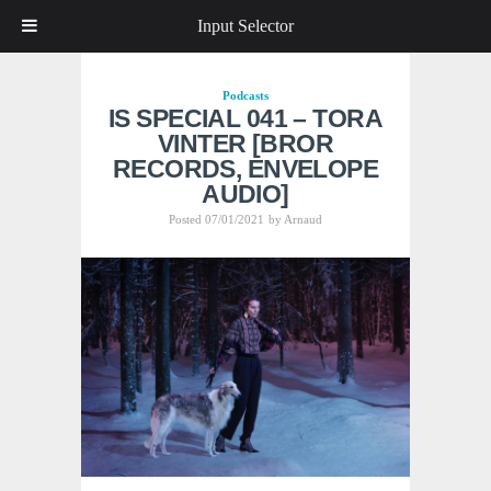
Input Selector
Podcasts
IS SPECIAL 041 – TORA
VINTER [BROR
RECORDS, ENVELOPE
AUDIO]
Posted 07/01/2021
by
Arnaud