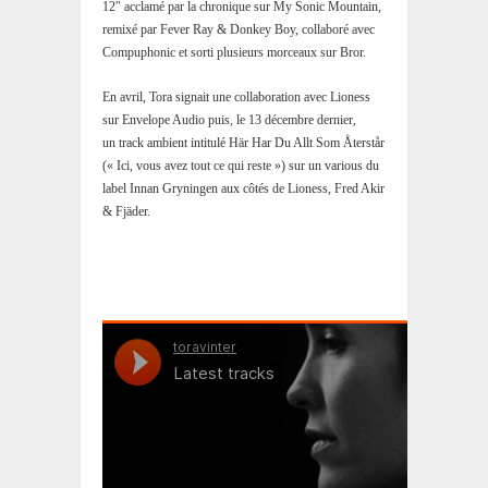
12″ acclamé par la chronique sur My Sonic Mountain,
remixé par Fever Ray & Donkey Boy, collaboré avec
Compuphonic et sorti plusieurs morceaux sur Bror.
En avril, Tora signait une collaboration avec Lioness
sur Envelope Audio puis, le 13 décembre dernier,
un track ambient intitulé Här Har Du Allt Som Återstår
(« Ici, vous avez tout ce qui reste ») sur un various du
label Innan Gryningen aux côtés de Lioness, Fred Akir
& Fjäder.