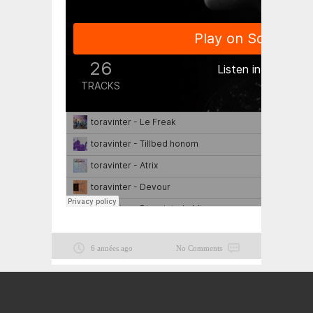
6 années ago
No Comments