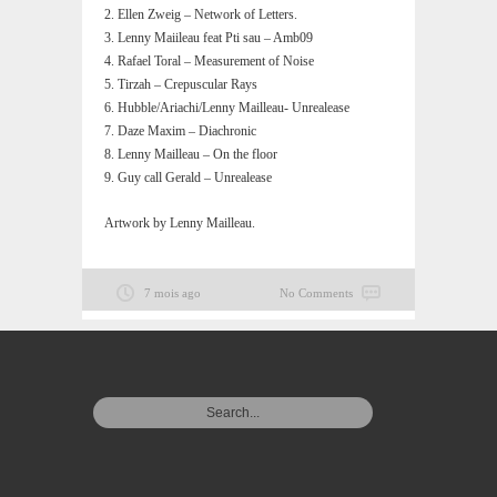
2. Ellen Zweig – Network of Letters.
3. Lenny Maiileau feat Pti sau – Amb09
4. Rafael Toral – Measurement of Noise
5. Tirzah – Crepuscular Rays
6. Hubble/Ariachi/Lenny Mailleau- Unrealease
7. Daze Maxim – Diachronic
8. Lenny Mailleau – On the floor
9. Guy call Gerald – Unrealease
Artwork by Lenny Mailleau.
7 mois ago
No Comments