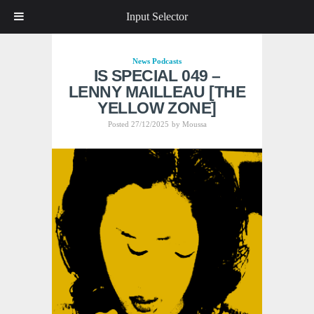
Input Selector
News
Podcasts
IS SPECIAL 049 –
LENNY MAILLEAU [THE
YELLOW ZONE]
Posted 27/12/2025
by
Moussa