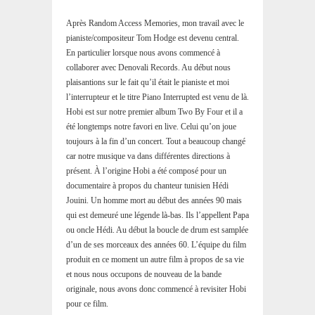
Après Random Access Memories, mon travail avec le
pianiste/compositeur Tom Hodge est devenu central.
En particulier lorsque nous avons commencé à
collaborer avec Denovali Records. Au début nous
plaisantions sur le fait qu’il était le pianiste et moi
l’interrupteur et le titre Piano Interrupted est venu de là.
Hobi est sur notre premier album Two By Four et il a
été longtemps notre favori en live. Celui qu’on joue
toujours à la fin d’un concert. Tout a beaucoup changé
car notre musique va dans différentes directions à
présent. À l’origine Hobi a été composé pour un
documentaire à propos du chanteur tunisien Hédi
Jouini. Un homme mort au début des années 90 mais
qui est demeuré une légende là-bas. Ils l’appellent Papa
ou oncle Hédi. Au début la boucle de drum est samplée
d’un de ses morceaux des années 60. L’équipe du film
produit en ce moment un autre film à propos de sa vie
et nous nous occupons de nouveau de la bande
originale, nous avons donc commencé à revisiter Hobi
pour ce film.