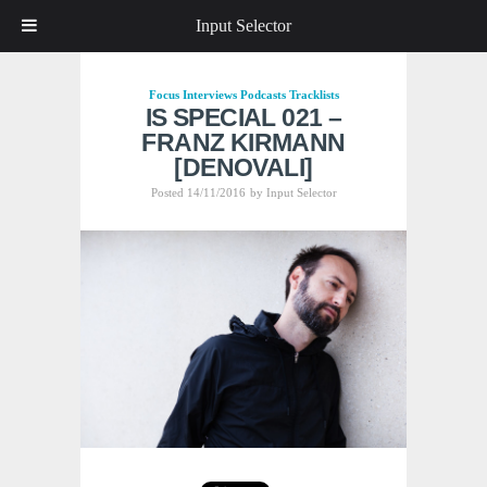
Input Selector
Focus
Interviews
Podcasts
Tracklists
IS SPECIAL 021 –
FRANZ KIRMANN
[DENOVALI]
Posted 14/11/2016
by
Input Selector