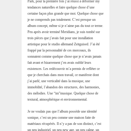
Park, pour la première fois j’ai réussi à déformer my
tendances naturelles et faire quelque chose d’une
certaine façon plus grande que moi. Quelque chose que
je ne comprends pas totalement. C’est presque un
album concept, même si je n’aime pas du tout ce terme.
Peu après avoir terminé Meridians, je suis tombé sur
trois pièces que j’avais fait pour une installation
artistique pour le studio allemand Zeitguised. J’ai été
frappé par la personnalité de ces morceaux, ils
sonnaient comme quelque chose que je n’avais jamais
fait avant et bizarrement j’en avais oublié leurs
existences. Les redécouvrir m’a permis de refléter ce
que je cherchais dans mon travail, ce manifeste dont
j’ai parlé, une verticalité dans la musique, une
immobilité, l’abandon des structures, des harmonies,
des mélodies. Une “im”musique. Quelque chose de
textural, atmosphérique et environnemental.
Je ne voulais pas que l’album possède une identité
sonique, c’est un peu comme une maison faite de
matériaux récupérés. Il n’y a pas de son distinct, c’est
un peu industriel, un peu new age, un peu calme, un