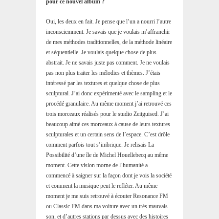
pour ce nouvel album ?
Oui, les deux en fait. Je pense que l’un a nourri l’autre
inconsciemment. Je savais que je voulais m’affranchir
de mes méthodes traditionnelles, de la méthode linéaire
et séquentielle. Je voulais quelque chose de plus
abstrait. Je ne savais juste pas comment. Je ne voulais
pas non plus traiter les mélodies et thèmes. J’étais
intéressé par les textures et quelque chose de plus
sculptural. J’ai donc expérimenté avec le sampling et le
procédé granulaire. Au même moment j’ai retrouvé ces
trois morceaux réalisés pour le studio Zeitguised. J’ai
beaucoup aimé ces morceaux à cause de leurs textures
sculpturales et un certain sens de l’espace. C’est drôle
comment parfois tout s’imbrique. Je relisais La
Possibilité d’une île de Michel Houellebecq au même
moment. Cette vision morne de l’humanité a
commencé à saigner sur la façon dont je vois la société
et comment la musique peut le refléter. Au même
moment je me suis retrouvé à écouter Resonance FM
ou Classic FM dans ma voiture avec un très mauvais
son, et d’autres stations par dessus avec des histoires