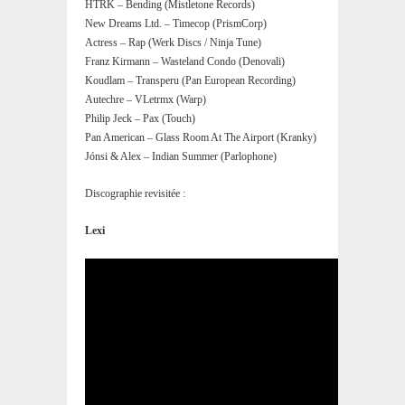
HTRK – Bending (Mistletone Records)
New Dreams Ltd. – Timecop (PrismCorp)
Actress – Rap (Werk Discs / Ninja Tune)
Franz Kirmann – Wasteland Condo (Denovali)
Koudlam – Transperu (Pan European Recording)
Autechre – VLetrmx (Warp)
Philip Jeck – Pax (Touch)
Pan American – Glass Room At The Airport (Kranky)
Jónsi & Alex – Indian Summer (Parlophone)
Discographie revisitée :
Lexi