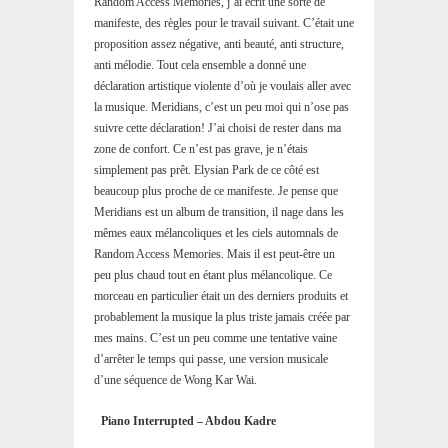
Random Access Memories, j’ai écrit une sorte de
manifeste, des règles pour le travail suivant. C’était une
proposition assez négative, anti beauté, anti structure,
anti mélodie. Tout cela ensemble a donné une
déclaration artistique violente d’où je voulais aller avec
la musique. Meridians, c’est un peu moi qui n’ose pas
suivre cette déclaration! J’ai choisi de rester dans ma
zone de confort. Ce n’est pas grave, je n’étais
simplement pas prêt. Elysian Park de ce côté est
beaucoup plus proche de ce manifeste. Je pense que
Meridians est un album de transition, il nage dans les
mêmes eaux mélancoliques et les ciels automnals de
Random Access Memories. Mais il est peut-être un
peu plus chaud tout en étant plus mélancolique. Ce
morceau en particulier était un des derniers produits et
probablement la musique la plus triste jamais créée par
mes mains. C’est un peu comme une tentative vaine
d’arrêter le temps qui passe, une version musicale
d’une séquence de Wong Kar Wai.
Piano Interrupted – Abdou Kadre