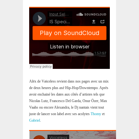
Alëx de Vøiceless revient dans nos pages avec un mix
de deux heures plus axé Hip-Hop/Downtempo. Après
avoir enchainé les dates aux côtés d’artistes tels que
Nicolas Lutz, Francesco Del Garda, Onur Özer, Max
Vaahs ou encore Alexandra, le Dj nantais vient tout
juste de lancer son label avec ses acolytes
Thomy
et
Gabriel
.