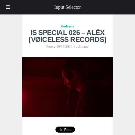
Input Selector
Podcasts
IS SPECIAL 026 – ALËX
[VØICELESS RECORDS]
Posted 19/07/2017
by
Arnaud