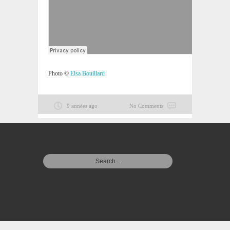
Photo ©
Elsa Bouillard
9 années ago
No Comments