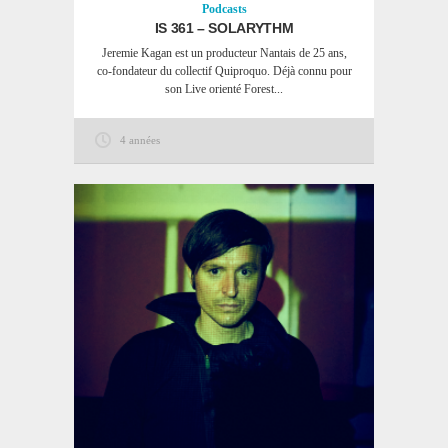
Podcasts
IS 361 – SOLARYTHM
Jeremie Kagan est un producteur Nantais de 25 ans,
co-fondateur du collectif Quiproquo. Déjà connu pour
son Live orienté Forest...
4 années