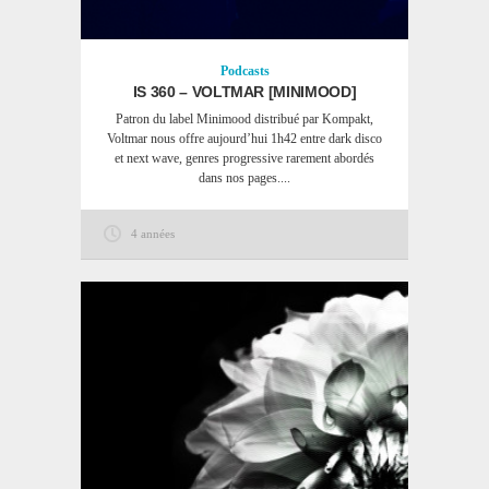
Podcasts
IS 360 – VOLTMAR [MINIMOOD]
Patron du label Minimood distribué par Kompakt,
Voltmar nous offre aujourd’hui 1h42 entre dark disco
et next wave, genres progressive rarement abordés
dans nos pages....
4 années