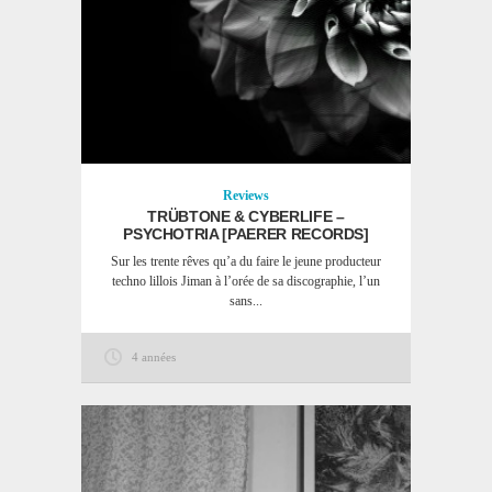
Reviews
TRÜBTONE & CYBERLIFE –
PSYCHOTRIA [PAERER RECORDS]
Sur les trente rêves qu’a du faire le jeune producteur
techno lillois Jiman à l’orée de sa discographie, l’un
sans...
4 années