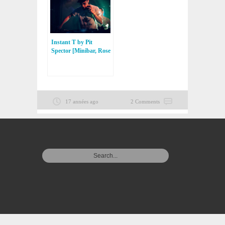
Instant T by Pit
Spector [Minibar, Rose
et Rosée, Prospector]
17 années ago
2 Comments