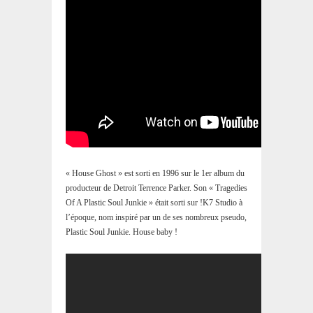
« House Ghost » est sorti en 1996 sur le 1er album du
producteur de Detroit Terrence Parker. Son « Tragedies
Of A Plastic Soul Junkie » était sorti sur !K7 Studio à
l’époque, nom inspiré par un de ses nombreux pseudo,
Plastic Soul Junkie. House baby !