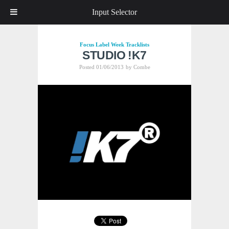
Input Selector
Focus
Label Week
Tracklists
STUDIO !K7
Posted 01/06/2013
by
Combe