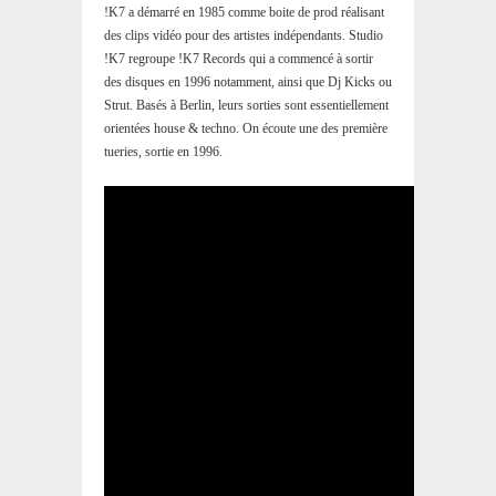
!K7 a démarré en 1985 comme boite de prod réalisant
des clips vidéo pour des artistes indépendants. Studio
!K7 regroupe !K7 Records qui a commencé à sortir
des disques en 1996 notamment, ainsi que Dj Kicks ou
Strut. Basés à Berlin, leurs sorties sont essentiellement
orientées house & techno. On écoute une des première
tueries, sortie en 1996.