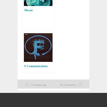
Mosaic
F Communications
13 années ago
No Comments