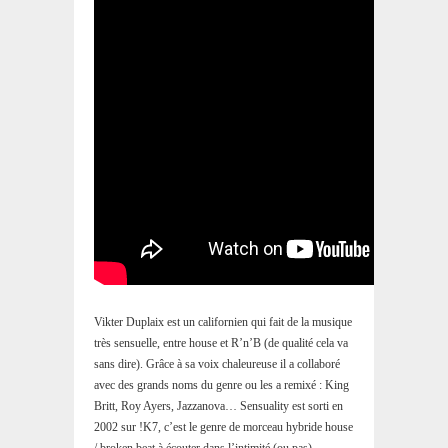
Vikter Duplaix est un californien qui fait de la musique
très sensuelle, entre house et R’n’B (de qualité cela va
sans dire). Grâce à sa voix chaleureuse il a collaboré
avec des grands noms du genre ou les a remixé : King
Britt, Roy Ayers, Jazzanova… Sensuality est sorti en
2002 sur !K7, c’est le genre de morceau hybride house