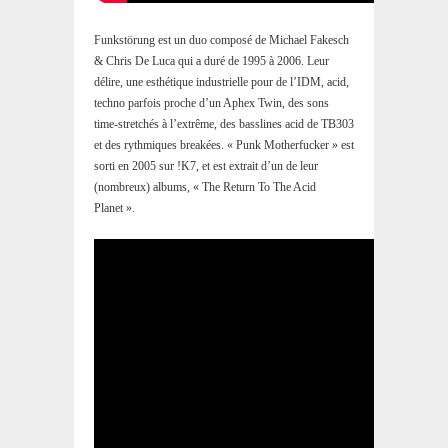
Funkstörung est un duo composé de Michael Fakesch
& Chris De Luca qui a duré de 1995 à 2006. Leur
délire, une esthétique industrielle pour de l’IDM, acid,
techno parfois proche d’un Aphex Twin, des sons
time-stretchés à l’extrême, des basslines acid de TB303
et des rythmiques breakées. « Punk Motherfucker » est
sorti en 2005 sur !K7, et est extrait d’un de leur
(nombreux) albums, « The Return To The Acid
Planet ».