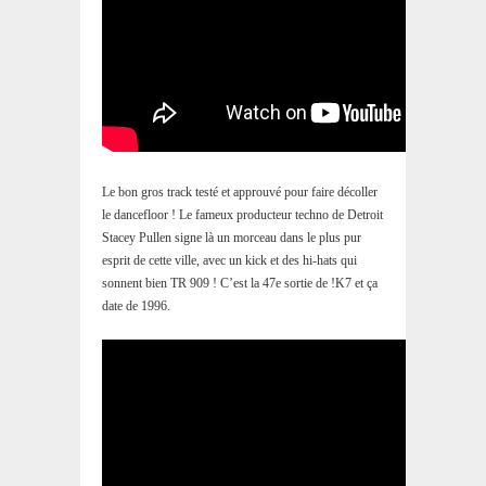
Le bon gros track testé et approuvé pour faire décoller
le dancefloor ! Le fameux producteur techno de Detroit
Stacey Pullen signe là un morceau dans le plus pur
esprit de cette ville, avec un kick et des hi-hats qui
sonnent bien TR 909 ! C’est la 47e sortie de !K7 et ça
date de 1996.