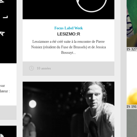
Focus
Label Week
LESIZMO:R
Lessizmore a été créé suite à la rencontre de Pierre
Noisiez (résident du Fuse de Brussels) et de Jessica
IS 327
Bossuyt...
10 années
 sur
ateur :
IS 191