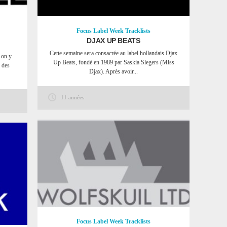
Focus
Label Week
Tracklists
DJAX UP BEATS
Cette semaine sera consacrée au label hollandais Djax
 on y
Up Beats, fondé en 1989 par Saskia Slegers (Miss
 des
Djax). Après avoir...
11 années
Focus
Label Week
Tracklists