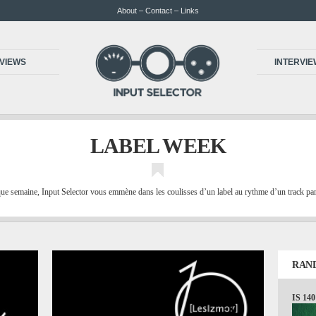
About – Contact – Links
VIEWS
INTERVI
LABEL WEEK
e semaine, Input Selector vous emmène dans les coulisses d’un label au rythme d’un track par
RAN
IS 140