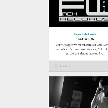
Focus
Label Week
FACHWERK
Cette rétrospective est consacrée au label Fa
Records, et c’est son boss lui-même, Mike De
qui présente chaque morceau ! «...
11 années