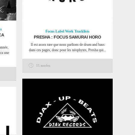
ts
Focus
Label Week
Tracklists
CA
PRESHA : FOCUS SAMURAI HORO
Il est assez rare que nous parlions de drum and bass
année,
dans ces pages, donc pour les néophytes, Presha qui...
ica une
11 années