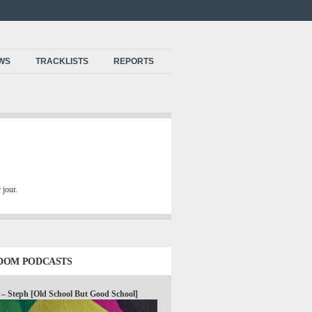
EWS
TRACKLISTS
REPORTS
 jour.
DOM PODCASTS
 – Steph [Old School But Good School]