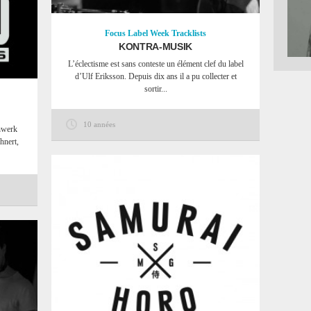
Focus
Label Week
Tracklists
KONTRA-MUSIK
L’éclectisme est sans conteste un élément clef du label
d’Ulf Eriksson. Depuis dix ans il a pu collecter et
sortir...
10 années
chwerk
hnert,