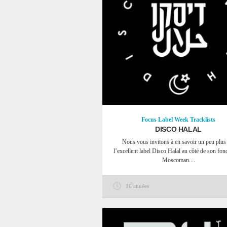
Focus
Label Week
Tracklists
DISCO HALAL
Nous vous invitons à en savoir un peu plus
l’excellent label Disco Halal au côté de son fond
Moscoman....
10 années