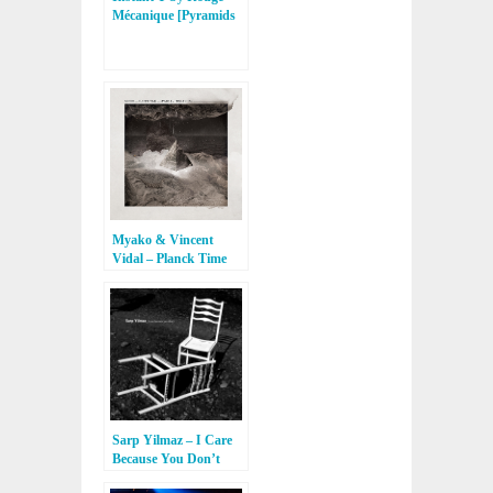
Mécanique [Pyramids
Of Mars]
Myako & Vincent
Vidal – Planck Time
[Seconde]
Sarp Yilmaz – I Care
Because You Don’t
[Tablon Records]