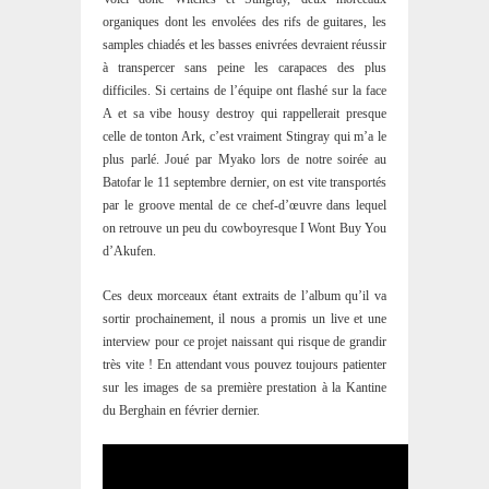
organiques dont les envolées des rifs de guitares, les
samples chiadés et les basses enivrées devraient réussir
à transpercer sans peine les carapaces des plus
difficiles. Si certains de l’équipe ont flashé sur la face
A et sa vibe housy destroy qui rappellerait presque
celle de tonton Ark, c’est vraiment Stingray qui m’a le
plus parlé. Joué par Myako lors de notre soirée au
Batofar le 11 septembre dernier, on est vite transportés
par le groove mental de ce chef-d’œuvre dans lequel
on retrouve un peu du cowboyresque I Wont Buy You
d’Akufen.
Ces deux morceaux étant extraits de l’album qu’il va
sortir prochainement, il nous a promis un live et une
interview pour ce projet naissant qui risque de grandir
très vite ! En attendant vous pouvez toujours patienter
sur les images de sa première prestation à la Kantine
du Berghain en février dernier.