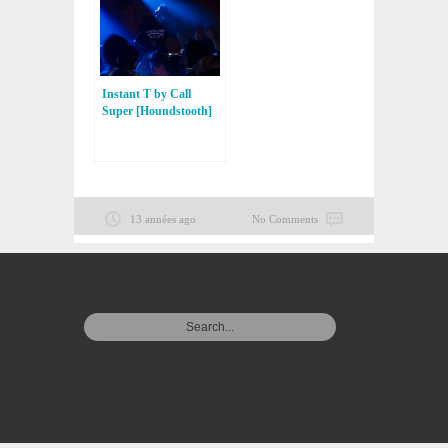
Instant T by Call
Super [Houndstooth]
13 années ago
No Comments