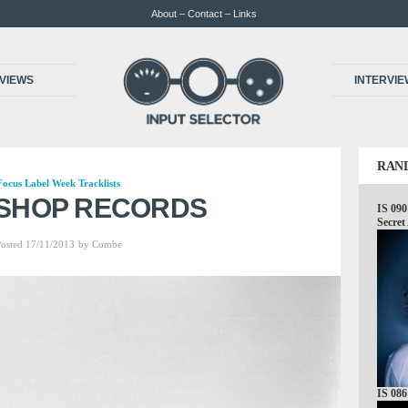
About – Contact – Links
VIEWS
INTERVI
RAN
Focus
Label Week
Tracklists
SHOP RECORDS
IS 090
Secret
osted 17/11/2013
by
Combe
IS 086