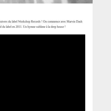
 l’univers du label Workshop Records ! On commence avec Marvin Dash
tled du label en 2011. Un hymne sublime à la deep house !