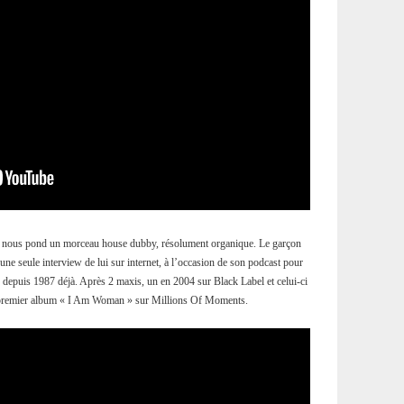
s nous pond un morceau house dubby, résolument organique. Le garçon
u’une seule interview de lui sur internet, à l’occasion de son podcast pour
j depuis 1987 déjà. Après 2 maxis, un en 2004 sur Black Label et celui-ci
n premier album « I Am Woman » sur Millions Of Moments.