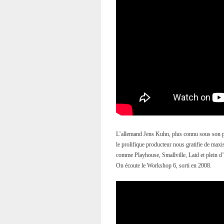
L’allemand Jens Kuhn, plus connu sous son 
le prolifique producteur nous gratifie de maxis
comme Playhouse, Smallville, Laid et plein d’
On écoute le Workshop 6, sorti en 2008.