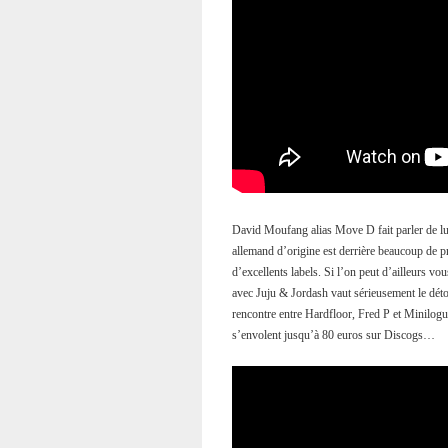
David Moufang alias Move D fait parler de lui 
allemand d’origine est derrière beaucoup de p
d’excellents labels. Si l’on peut d’ailleurs v
avec Juju & Jordash vaut sérieusement le déto
rencontre entre Hardfloor, Fred P et Minilogu
s’envolent jusqu’à 80 euros sur Discogs…