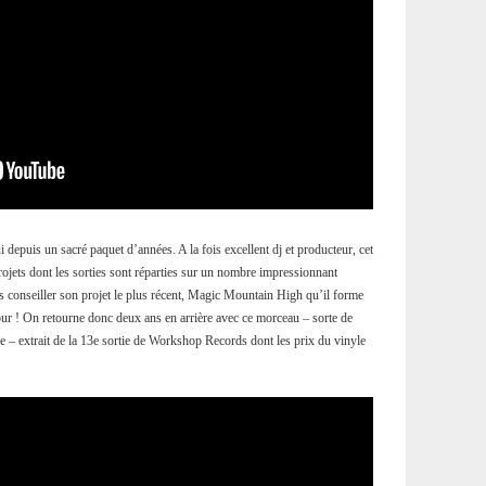
depuis un sacré paquet d’années. A la fois excellent dj et producteur, cet
rojets dont les sorties sont réparties sur un nombre impressionnant
ous conseiller son projet le plus récent, Magic Mountain High qu’il forme
ur ! On retourne donc deux ans en arrière avec ce morceau – sorte de
e – extrait de la 13e sortie de Workshop Records dont les prix du vinyle