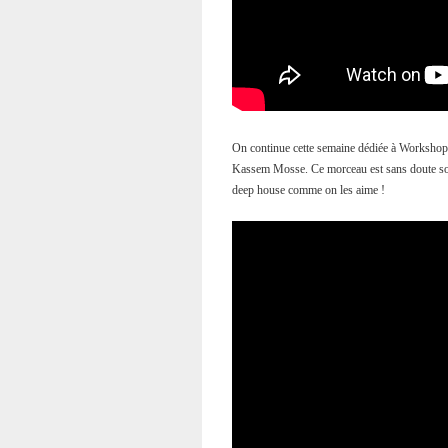
On continue cette semaine dédiée à Worksho
Kassem Mosse. Ce morceau est sans doute son 
deep house comme on les aime !