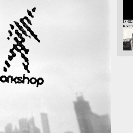
IS 082
Record