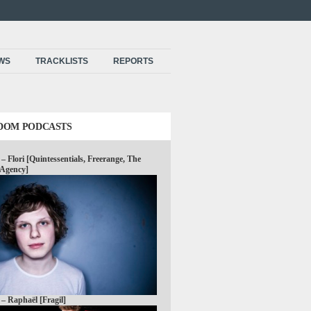
EWS
TRACKLISTS
REPORTS
DOM PODCASTS
 – Flori [Quintessentials, Freerange, The
 Agency]
 – Raphaël [Fragil]