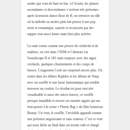
acides qui vont de haut en bas. à l’écoute, les phases
ascendantes et descendantes s’avèrent très présentes :
après la tension dance-floor de B, on retrouve un râle
où la mélodie en arrière-plan fait penser à une pop
triste et romantique, saturée et recouverte par des
nappes tout aussi lentes mais bien plus acérées.
La suite sonne comme une preuve de créativité et de
maîtrise, on vire dans l’IDM et l’abstract via
Soundscape II et 181 mais toujours avec des aigus
vicelards, quelques chuintements et des coups de
basses. Congestion Cosh me surprend encore plus. On
rentre dans les délires Rephlex et les débuts de Warp
avec un souffle et une lueur fantomatique qui semble
traverser un couloir. Le résultat est pour moi très
visualisable à cause des micro-basses, ce souffle
presque inaudible et encore ces montés aiguës qui me
font penser à la scène « Plastic Bag » du film American
Beauty. Un vent, le souffle, l’invisible apparaît comme
une présence angoissante et sans contour. C’est ce vent
qui nous lâche au final dans un terrain vide et chargé