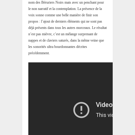
nom des Béruriers Noirs mais avec un penchant pour
le non narratif et la contemplation. La présence de la
voix sonne comme une belle manière de finir son
propos : l’ajout de derniers éléments qui ne sont pas
déjà présents dans tous les autres morceaux. Le résultat
n’est pas mièvre, c’est un mélange surprenant de
nappes et de claviers saturés, dans la même veine que
les sonorités ultra bourdonnantes décrites
précédemment.