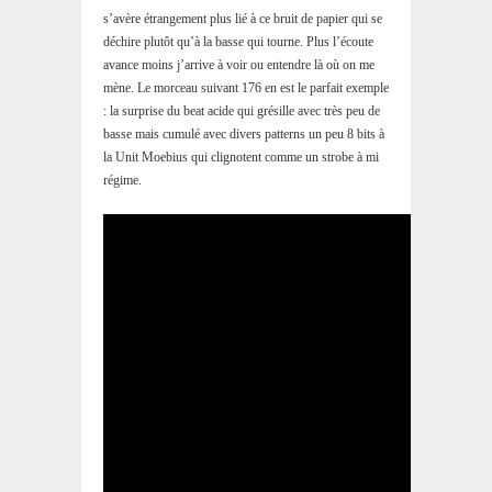
s’avère étrangement plus lié à ce bruit de papier qui se
déchire plutôt qu’à la basse qui tourne. Plus l’écoute
avance moins j’arrive à voir ou entendre là où on me
mène. Le morceau suivant 176 en est le parfait exemple
: la surprise du beat acide qui grésille avec très peu de
basse mais cumulé avec divers patterns un peu 8 bits à
la Unit Moebius qui clignotent comme un strobe à mi
régime.