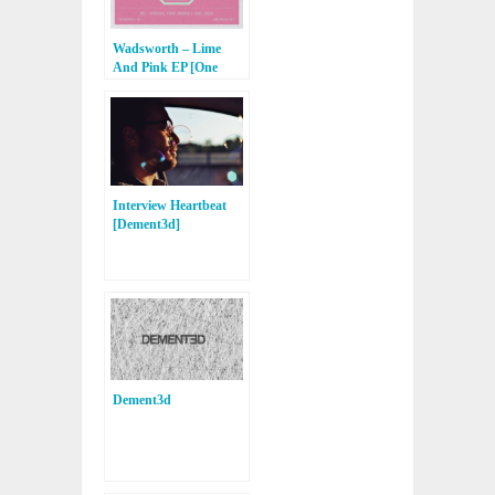
Wadsworth – Lime
And Pink EP [One
Records]
Interview Heartbeat
[Dement3d]
Dement3d