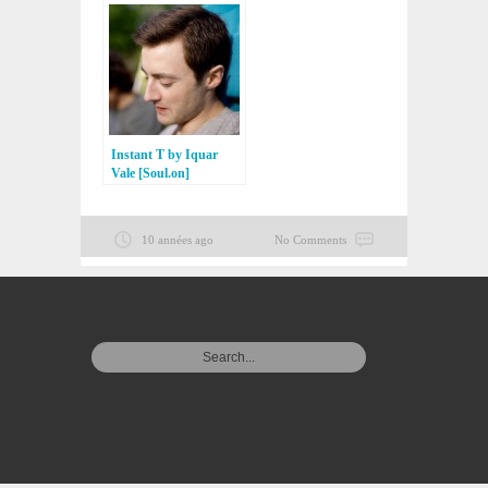
Instant T by Iquar
Vale [Soul.on]
10 années ago
No Comments