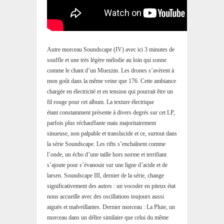
Autre morceau Soundscape (IV) avec ici 3 minutes de
souffle et une très légère mélodie au loin qui sonne
comme le chant d’un Muezzin. Les drones s’avèrent à
mon goût dans la même veine que 176. Cette ambiance
chargée en électricité et en tension qui pourrait être un
fil rouge pour cet album. L
a texture électrique
étant constamment présente à divers degrés sur cet LP,
parfois plus réchauffante mais majoritairement
sinueuse, non palpable et translucide et ce, surtout dans
la série Soundscape.
Les rifts s’enchaînent comme
l’onde, un écho d’une taille hors norme et terrifiant
s’ajoute pour s’évanouir sur une ligne d’acide et de
larsen. Soundscape III, dernier de la série, change
significativement des autres : un vocoder en piteux état
nous accueille avec des oscillations toujours aussi
aiguës et malveillantes. Dernier morceau : La Pluie, un
morceau dans un délire similaire que celui du même