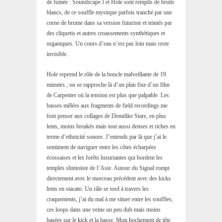
de fumée : Soundscape I et Hole sont remplis de bruits
blancs, de ce souffle mystique parfois tranché par une
corne de brume dans sa version futuriste et teintés par
des cliquetis et autres croassements synthétiques et
organiques. Un cours d’eau n’est pas loin mais reste
invisible.
Hole reprend le rôle de la boucle malveillante de 19
minutes ; on se rapproche là d’un plan fixe d’un film
de Carpenter où la tension est plus que palpable. Les
basses mêlées aux fragments de field recordings me
font penser aux collages de Demdike Stare, en plus
lents, moins breakés mais tout aussi denses et riches en
terme d’ethnicité sonore. J’entends par là que j’ai le
sentiment de naviguer entre les côtes écharpées
écossaises et les forêts luxuriantes qui bordent les
temples shintoïste de l’Asie. Autour du Signal rompt
directement avec le morceau précédent avec des kicks
lents en stacato. Un râle se tord à travers les
craquements, j’ai du mal à me situer entre les souffles,
ces loops dans une veine un peu dub mais moins
basées sur le kick et la basse. Mon hochement de tête