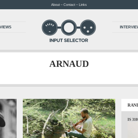
About – Contact – Links
VIEWS
INTERVI
ARNAUD
RAN
IS 310