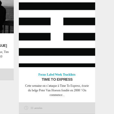
GUE]
gue, Tim
10
Focus
Label Week
Tracklists
TIME TO EXPRESS
Cette semaine on s’attaque à Time To Express​, écurie
du belge Peter Van Hoesen fondée en 2008 ! On
commence...
11 années