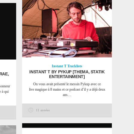
Instant T
Tracklists
INSTANT T BY PYKUP [THEMA, STATIK
RAE,
ENTERTAINMENT]
On vous avait présenté le messin Pykup avec ce
honneur
live magique à 8 mains et ce podcast d’il y a déjà deux
e à qui
ans....
11 années