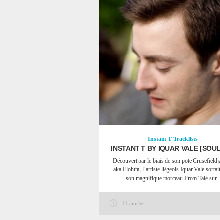
Instant T
Tracklists
INSTANT T BY IQUAR VALE [SOUL
Découvert par le biais de son pote Crusefieldj
aka Elohïm, l’artiste liégeois Iquar Vale sortait
son magnifique morceau From Tale sur..
11 années