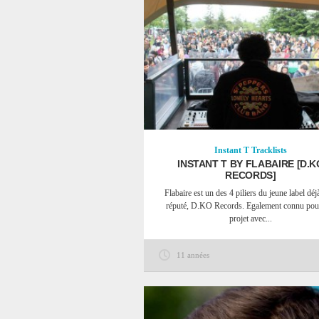
Instant T
Tracklists
INSTANT T BY FLABAIRE [D.K
RECORDS]
Flabaire est un des 4 piliers du jeune label déj
réputé, D.KO Records. Egalement connu pou
projet avec...
11 années