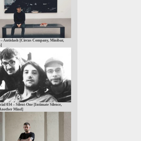
 – Antislash [Circus Company, Minibar,
n]
cial 034 – Silent-One [Intimate Silence,
Another Mind]