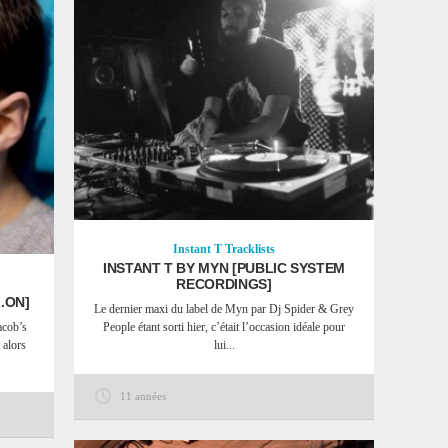
Instant T
Tracklists
INSTANT T BY MYN [PUBLIC SYSTEM
RECORDINGS]
.ON]
Le dernier maxi du label de Myn par Dj Spider & Grey
acob’s
People étant sorti hier, c’était l’occasion idéale pour
 alors
lui...
.
11 années