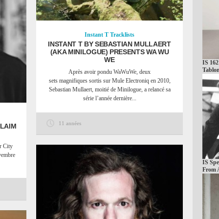
Instant T
Tracklists
INSTANT T BY SEBASTIAN MULLAERT
(AKA MINILOGUE) PRESENTS WA WU
WE
IS 162
Tablo
Après avoir pondu WaWuWe, deux
sets magnifiques sortis sur Mule Electroniq en 2010,
Sebastian Mullaert, moitié de Minilogue, a relancé sa
série l’année dernière...
11 années
CLAIM
r City
ovembre
IS Spe
From 