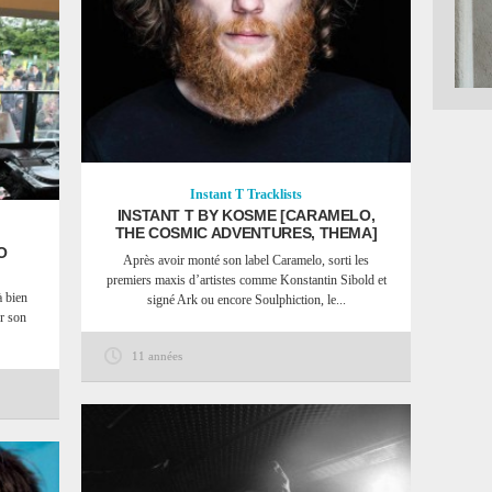
Instant T
Tracklists
INSTANT T BY KOSME [CARAMELO,
THE COSMIC ADVENTURES, THEMA]
O
Après avoir monté son label Caramelo, sorti les
premiers maxis d’artistes comme Konstantin Sibold et
à bien
signé Ark ou encore Soulphiction, le...
r son
11 années