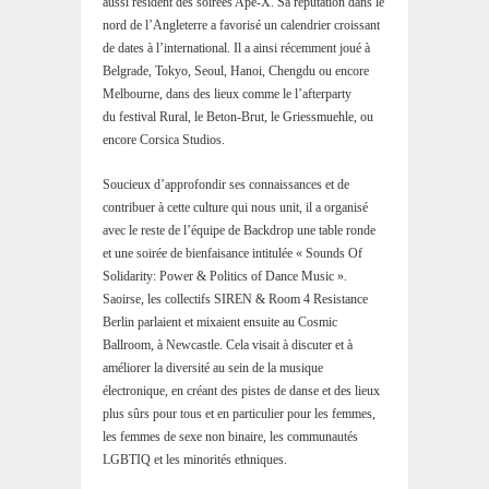
aussi résident des soirées Ape-X. Sa réputation dans le
nord de l’Angleterre a favorisé un calendrier croissant
de dates à l’international. Il a ainsi récemment joué à
Belgrade, Tokyo, Seoul, Hanoi, Chengdu ou encore
Melbourne, dans des lieux comme le l’afterparty
du festival Rural, le Beton-Brut, le Griessmuehle, ou
encore Corsica Studios.
Soucieux d’approfondir ses connaissances et de
contribuer à cette culture qui nous unit, il a organisé
avec le reste de l’équipe de Backdrop une table ronde
et une soirée de bienfaisance intitulée « Sounds Of
Solidarity: Power & Politics of Dance Music ».
Saoirse, les collectifs SIREN & Room 4 Resistance
Berlin parlaient et mixaient ensuite au Cosmic
Ballroom, à Newcastle. Cela visait à discuter et à
améliorer la diversité au sein de la musique
électronique, en créant des pistes de danse et des lieux
plus sûrs pour tous et en particulier pour les femmes,
les femmes de sexe non binaire, les communautés
LGBTIQ et les minorités ethniques.