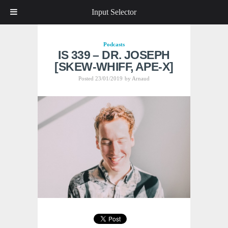
Input Selector
Podcasts
IS 339 – DR. JOSEPH
[SKEW-WHIFF, APE-X]
Posted 23/01/2019
by
Arnaud