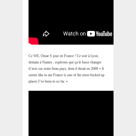
Ce WE, Omar S joue en France ! Ce soir à Lyon,
demain à Nantes ; espérons que ça le fasse changer
d’avis sur notre beau pays, dont il disait en 2009 « It
seems like to me France is one of the most fucked up
places I’ve been to so far. »