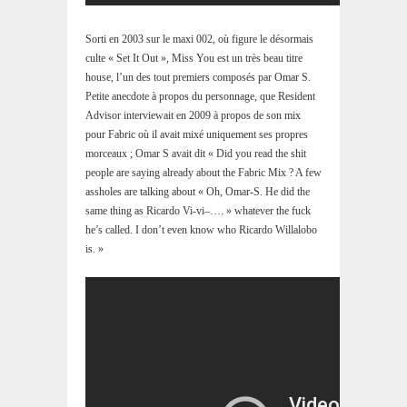
Sorti en 2003 sur le maxi 002, où figure le désormais
culte « Set It Out », Miss You est un très beau titre
house, l’un des tout premiers composés par Omar S.
Petite anecdote à propos du personnage, que Resident
Advisor interviewait en 2009 à propos de son mix
pour Fabric où il avait mixé uniquement ses propres
morceaux ; Omar S avait dit « Did you read the shit
people are saying already about the Fabric Mix ? A few
assholes are talking about « Oh, Omar-S. He did the
same thing as Ricardo Vi-vi–…. » whatever the fuck
he’s called. I don’t even know who Ricardo Willalobo
is. »