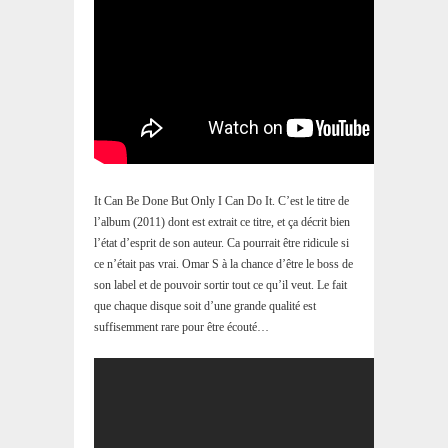
It Can Be Done But Only I Can Do It. C’est le titre de
l’album (2011) dont est extrait ce titre, et ça décrit bien
l’état d’esprit de son auteur. Ca pourrait être ridicule si
ce n’était pas vrai. Omar S à la chance d’être le boss de
son label et de pouvoir sortir tout ce qu’il veut. Le fait
que chaque disque soit d’une grande qualité est
suffisemment rare pour être écouté…