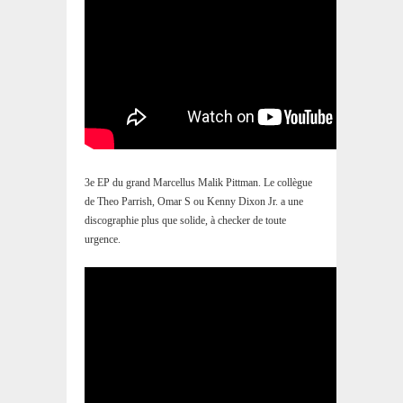
3e EP du grand Marcellus Malik Pittman. Le collègue
de Theo Parrish, Omar S ou Kenny Dixon Jr. a une
discographie plus que solide, à checker de toute
urgence.