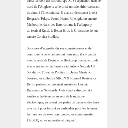
aussi résident des soirées Ape-X. Sa réputation dans le
nord de l’Angleterre a favorisé un calendrier croissant
de dates à l’international. Il a ainsi récemment joué à
Belgrade, Tokyo, Seoul, Hanoi, Chengdu ou encore
Melbourne, dans des lieux comme le l’afterparty
du festival Rural, le Beton-Brut, le Griessmuehle, ou
encore Corsica Studios.
Soucieux d’approfondir ses connaissances et de
contribuer à cette culture qui nous unit, il a organisé
avec le reste de l’équipe de Backdrop une table ronde
et une soirée de bienfaisance intitulée « Sounds Of
Solidarity: Power & Politics of Dance Music ».
Saoirse, les collectifs SIREN & Room 4 Resistance
Berlin parlaient et mixaient ensuite au Cosmic
Ballroom, à Newcastle. Cela visait à discuter et à
améliorer la diversité au sein de la musique
électronique, en créant des pistes de danse et des lieux
plus sûrs pour tous et en particulier pour les femmes,
les femmes de sexe non binaire, les communautés
LGBTIQ et les minorités ethniques.