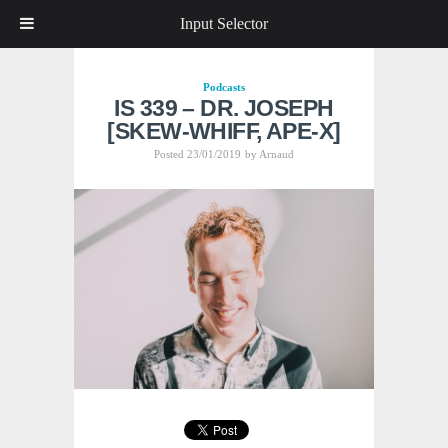
Input Selector
Podcasts
IS 339 – DR. JOSEPH
[SKEW-WHIFF, APE-X]
Posted 23/01/2019
by
Arnaud