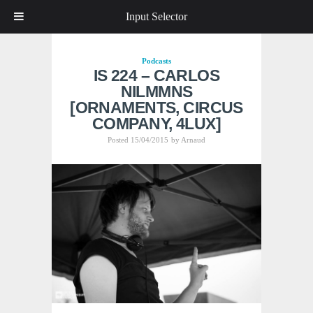
Input Selector
Podcasts
IS 224 – CARLOS
NILMMNS
[ORNAMENTS, CIRCUS
COMPANY, 4LUX]
Posted 15/04/2015
by
Arnaud