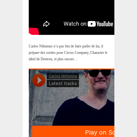
Carlos Nilmmns n’a pas fini de faire parler de lui, il
prépare des sorties pour Circus Company, Character le
label de Deetron, et plus encore…