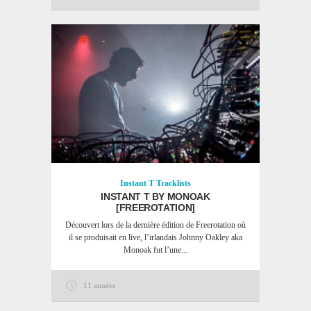
Instant T
Tracklists
INSTANT T BY MONOAK
[FREEROTATION]
Découvert lors de la dernière édition de Freerotation où
il se produisait en live, l’irlandais Johnny Oakley aka
Monoak fut l’une...
11 années