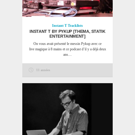
Instant T
Tracklists
INSTANT T BY PYKUP [THEMA, STATIK
ENTERTAINMENT]
On vous avait présenté le messin Pykup avec ce
live magique à 8 mains et ce podcast d’il y a déjà deux
ans....
11 années