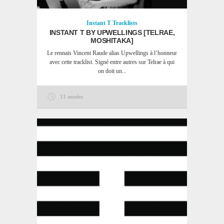
Instant T
Tracklists
INSTANT T BY UPWELLINGS [TELRAE,
MOSHITAKA]
Le rennais Vincent Raude alias Upwellings à l’honneur
avec cette tracklist. Signé entre autres sur Telrae à qui
on doit un...
11 années