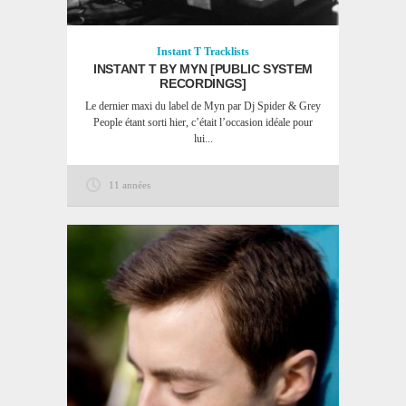
Instant T
Tracklists
INSTANT T BY MYN [PUBLIC SYSTEM
RECORDINGS]
Le dernier maxi du label de Myn par Dj Spider & Grey
People étant sorti hier, c’était l’occasion idéale pour
lui...
11 années