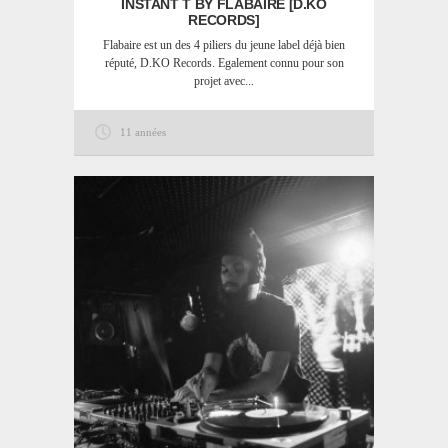
INSTANT T BY FLABAIRE [D.KO
RECORDS]
Flabaire est un des 4 piliers du jeune label déjà bien
réputé, D.KO Records. Egalement connu pour son
projet avec...
11 années