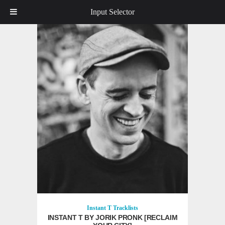
Input Selector
Instant T
Tracklists
INSTANT T BY JORIK PRONK [RECLAIM