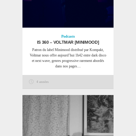
Podcasts
IS 360 – VOLTMAR [MINIMOOD]
Patron du label Minimood distribué par Kompakt,
Voltmar nous offre aujourd’hui 1h42 entre dark disco
et next wave, genres progressive rarement abordés
dans nos pages....
4 années