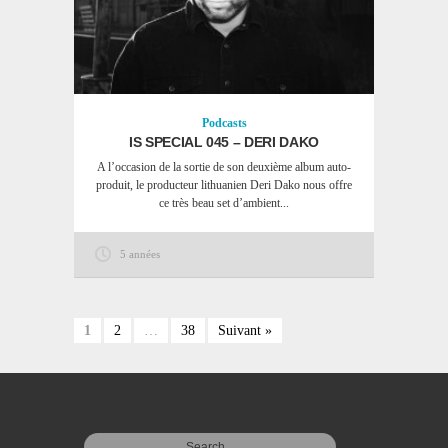
Podcasts
IS SPECIAL 045 – DERI DAKO
A l’occasion de la sortie de son deuxième album auto-
produit, le producteur lithuanien Deri Dako nous offre
ce très beau set d’ambient...
5 années
1
2
…
38
Suivant »