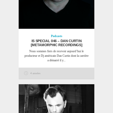
Podcasts
IS SPECIAL 046 – DAN CURTIN
[METAMORPHIC RECORDINGS]
Nous sommes fiers de recevoir aujourd’hui le
producteur et Dj américain Dan Curtin dont la carrière
a démarré il y...
4 années