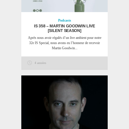
Podcasts
IS 358 – MARTIN GOODWIN LIVE
[SILENT SEASON]
Après nous avoir régalés d’un live ambient pour notre
32e IS Special, nous avons eu l’honneur de recevoir
Martin Goodwin...
4 années