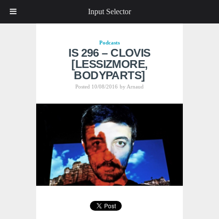
Input Selector
Podcasts
IS 296 – CLOVIS
[LESSIZMORE,
BODYPARTS]
Posted 10/08/2016
by
Arnaud