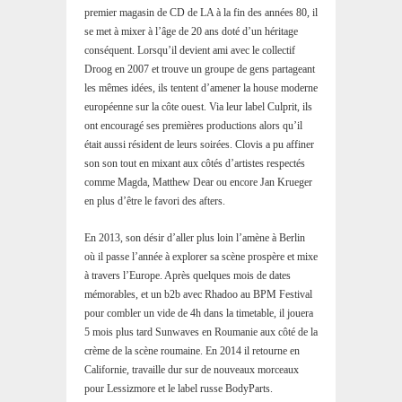
premier magasin de CD de LA à la fin des années 80, il
se met à mixer à l’âge de 20 ans doté d’un héritage
conséquent. Lorsqu’il devient ami avec le collectif
Droog en 2007 et trouve un groupe de gens partageant
les mêmes idées, ils tentent d’amener la house moderne
européenne sur la côte ouest. Via leur label Culprit, ils
ont encouragé ses premières productions alors qu’il
était aussi résident de leurs soirées. Clovis a pu affiner
son son tout en mixant aux côtés d’artistes respectés
comme Magda, Matthew Dear ou encore Jan Krueger
en plus d’être le favori des afters.
En 2013, son désir d’aller plus loin l’amène à Berlin
où il passe l’année à explorer sa scène prospère et mixe
à travers l’Europe. Après quelques mois de dates
mémorables, et un b2b avec Rhadoo au BPM Festival
pour combler un vide de 4h dans la timetable, il jouera
5 mois plus tard Sunwaves en Roumanie aux côté de la
crème de la scène roumaine. En 2014 il retourne en
Californie, travaille dur sur de nouveaux morceaux
pour Lessizmore et le label russe BodyParts.