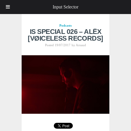
Input Selector
Podcasts
IS SPECIAL 026 – ALËX
[VØICELESS RECORDS]
Posted 19/07/2017
by
Arnaud