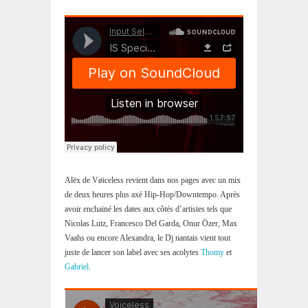
Alëx de Vøiceless revient dans nos pages avec un mix
de deux heures plus axé Hip-Hop/Downtempo. Après
avoir enchainé les dates aux côtés d’artistes tels que
Nicolas Lutz, Francesco Del Garda, Onur Özer, Max
Vaahs ou encore Alexandra, le Dj nantais vient tout
juste de lancer son label avec ses acolytes
Thomy
et
Gabriel
.