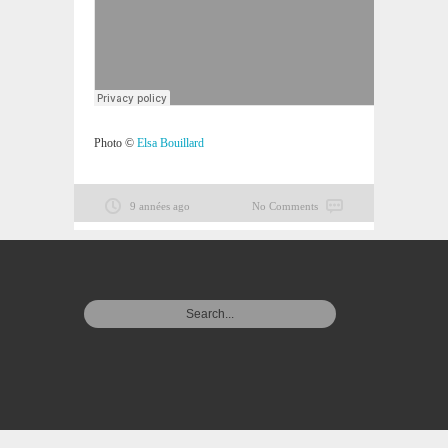
Photo ©
Elsa Bouillard
9 années ago
No Comments