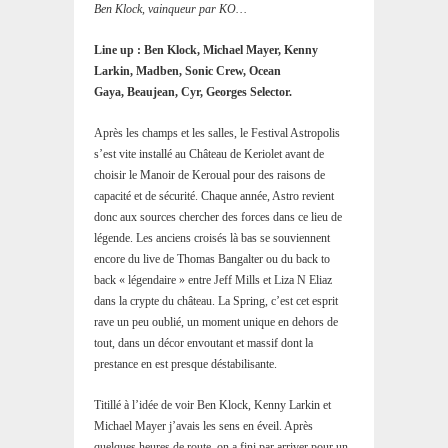
Ben Klock, vainqueur par KO…
Line up : Ben Klock, Michael Mayer, Kenny
Larkin, Madben, Sonic Crew, Ocean
Gaya, Beaujean, Cyr, Georges Selector.
Après les champs et les salles, le Festival Astropolis
s’est vite installé au Château de Keriolet avant de
choisir le Manoir de Keroual pour des raisons de
capacité et de sécurité. Chaque année, Astro revient
donc aux sources chercher des forces dans ce lieu de
légende. Les anciens croisés là bas se souviennent
encore du live de Thomas Bangalter ou du back to
back « légendaire » entre Jeff Mills et Liza N Eliaz
dans la crypte du château. La Spring, c’est cet esprit
rave un peu oublié, un moment unique en dehors de
tout, dans un décor envoutant et massif dont la
prestance en est presque déstabilisante.
Titillé à l’idée de voir Ben Klock, Kenny Larkin et
Michael Mayer j’avais les sens en éveil. Après
quelques heures de route, on a fini par arriver pour un