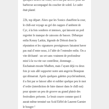
barbecue accompagné du coucher de soleil. Le cadre
était planté.
22h, top départ. Alors que les Sonics chauffent la cour,
le chill-out voyage au gré des nappes d’ambient de
Cyr, à la fois sombres et intenses, qui laissent un poil
regretter le manque de caissons de basses. Débarque
enfin Kenny Larkin, légende de Détroit dont la
réputation et les signatures prestigieuses faisaient baver
pas mal d’entre nous, à l’idée de l’entendre enfin. On a
vite déchanté : un set sans vraiment de profondeur
mixé à la va-vite sur contrôleur, dommage…
Enchainait ensuite Madben, mais l’ayant déjà vu deux
fois je suis allé supporter notre ami angevin Beaujean
qui démarrait. Après quelques galettes psyché/ambient,
il a fini par se laisser aller et oublier quelque peu le mot
d’ordre (interdiction de faire danser dans le chill out)
pour ajouter un peu de groove au grand plaisir des
festivaliers présents. Le bruit courre comme quoi il
aurait même terminé sur Acid Eiffel de Laurent Garnier
le bougre !