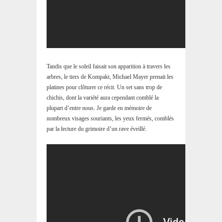
Tandis que le soleil faisait son apparition à travers les
arbres, le tiers de Kompakt, Michael Mayer prenait les
platines pour clôturer ce récit. Un set sans trop de
chichis, dont la variété aura cependant comblé la
plupart d’entre nous. Je garde en mémoire de
nombreux visages souriants, les yeux fermés, comblés
par la lecture du grimoire d’un rave éveillé.