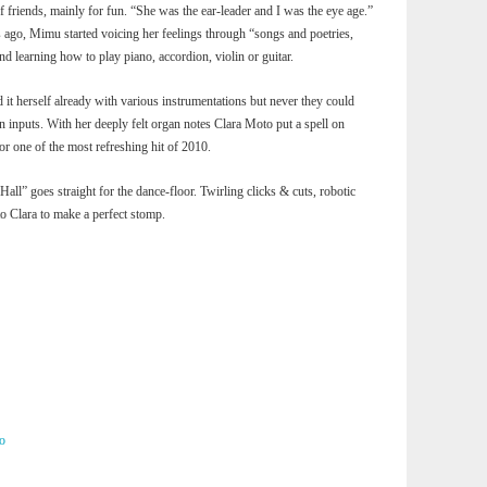
t of friends, mainly for fun. “She was the ear-leader and I was the eye age.”
 ago, Mimu started voicing her feelings through “songs and poetries,
 learning how to play piano, accordion, violin or guitar.
 it herself already with various instrumentations but never they could
 inputs. With her deeply felt organ notes Clara Moto put a spell on
or one of the most refreshing hit of 2010.
“Hall” goes straight for the dance-floor. Twirling clicks & cuts, robotic
 to Clara to make a perfect stomp.
o