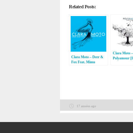
Related Posts:
Clara Moto –
Clara Moto – Deer &
Polyamour [I
Fox Feat. Mimu
Remixes [Infiné]
17 années ago