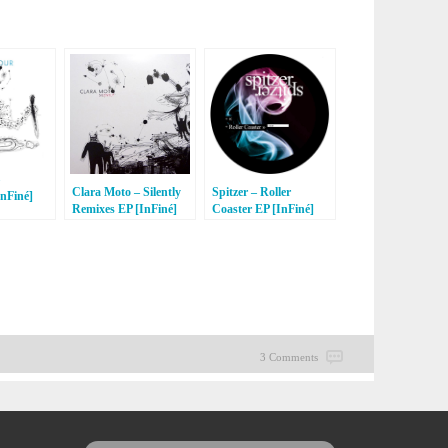
Clara Moto – Silently
Spitzer – Roller
nFiné]
Remixes EP [InFiné]
Coaster EP [InFiné]
3 Comments