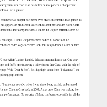
 ayant récemment eu le coeur brisé, Mimu a commencé à exprimer ses
enregistrant des choeurs et des bulles de mot parlées » et apprenant
olon ou de la guitare.
 a commencé à l’adapter elle-même avec divers instruments mais jamais ils
t ses apports de production. Avec son ressenti profond des notes, Clara
isant ainsi leur complicité dans l’un des hit les plus rafraîchissants de
l du single, « Hall » est parfaitement dédiée au dancefloor. Le
robotisés et des vagues célestes, sont tout ce qui donne à Clara de faire
Glove Affair”, a firm-handed, delicious minimal house cut. One year
 light and fluffy tune featuring a killer chorus that Clara, with the help of
r pop. With “Deer & Fox”, first highlight taken from “Polyamour”, the
 uplifting pop-anthem.
. “But always secretly, when I was alone, being terribly embarrassed
he met Clara in Graz back in 2003. A that time, Clara was making her
isual performances. No surprise if Mimu has been responsible for all the