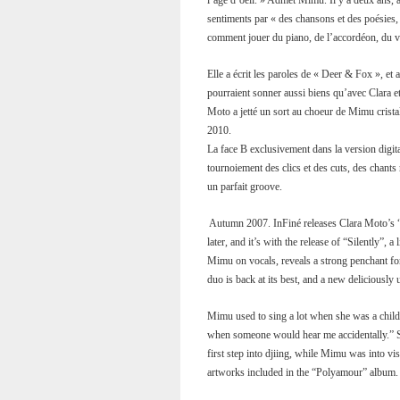
l’âge d’oeil. » Admet Mimu. Il y a deux ans,
sentiments par « des chansons et des poésies, 
comment jouer du piano, de l’accordéon, du vi
Elle a écrit les paroles de « Deer & Fox », et
pourraient sonner aussi biens qu’avec Clara e
Moto a jetté un sort au choeur de Mimu cristall
2010.
La face B exclusivement dans la version digita
tournoiement des clics et des cuts, des chants 
un parfait groove.
Autumn 2007. InFiné releases Clara Moto’s “
later, and it’s with the release of “Silently”, a
Mimu on vocals, reveals a strong penchant fo
duo is back at its best, and a new deliciously
Mimu used to sing a lot when she was a child
when someone would hear me accidentally.” S
first step into djiing, while Mimu was into v
artworks included in the “Polyamour” album.