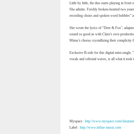
Little by little, the duo starts playing in fron
She admits. Freshly broken-hearted two years
recording choirs and spoken word bubbles” and
She wrote the lyrics of “Deer & Fox”, adapted
sound so good as with Clara’s own production
Mimu’s chorus crystallizing their complicity f
Exclusive B-side for this digital mini-single, 
vocals and celestial waves, is all what it took
Myspace :
http://www.myspace.com/claramot
Label :
http://www.infine-music.com