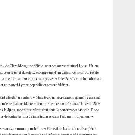
r » de Clara Moto, une délicieuse et poignante minimal house. Un an
n morceau léger et duveteux accompagné d’un choeur de tueur qui révèle
, a une forte attirance pour la pop avec « Deer & Fox », point culminant
, et un nouvel hymne pop délicieusement édifiant.
d elle était un enfant. « Mais toujours secrètement, quand j’étais seul,
 m’entendait accidentellement. » Elle a rencontré Clara à Graz en 2003.
ns le djiing, tandis que Mimu était dans la performance visuelle. Donc
ur de toutes les illustrations incluses dans l’album « Polyamour ».
es amis, sourtout pour le fun. « Elle était le leader d’oreille et j’étais