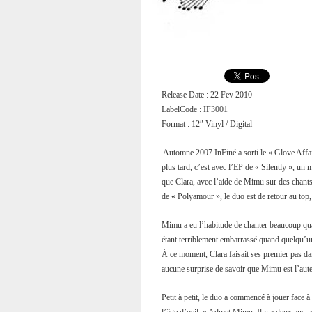
Release Date : 22 Fev 2010
LabelCode : IF3001
Format : 12″ Vinyl / Digital
Automne 2007 InFiné a sorti le « Glove Affai
plus tard, c’est avec l’EP de « Silently », u
que Clara, avec l’aide de Mimu sur des chants
de « Polyamour », le duo est de retour au top
Mimu a eu l’habitude de chanter beaucoup quan
étant terriblement embarrassé quand quelqu’un
À ce moment, Clara faisait ses premier pas da
aucune surprise de savoir que Mimu est l’aute
Petit à petit, le duo a commencé à jouer face à s